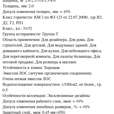
Ширина,, м: 2.0-2.5-3.0-3.5-4.0
Толщина,, мм: 2.0
Допуск изменения толщин,, мм: +-10%
Класс горючести: КМ 2 по ФЗ 123 от 22.07.2008г, где В2,
Д2, Т2, РП1
Класс,, кл.: 31/32
Группа истираемости: Группа Т
Область применения: Для дизайнера, Для дома, Для
строителей, Для детской, Для модульных зданий, Для
домашнего кабинета, Для кухни, Для небольшого офиса,
Для переговорной комнаты, Для палаты больницы, Для
оптовой продажи, Для розницы в магазин
Устойчивость к химии: Хорошая
Эмиссия ЛОС (летучие органические соединения):
Очень низкая эмиссия ЛОС
Водопоглощение поверхностное, г/100см2, не более,, гр:
0.5
Особенности коллекции: Эксклюзивные дизайны
Допуск изменения рабочего слоя,, мкм: +-10%
Допуск изменения линейных размеров,, %: +-10%
Защитный слой,, мкм: 0.45 мм (450)