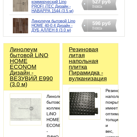
527 руб
коммерческий Lino
PROFI iTEC Дизайн -
Купить
НАВАРРА 1544 (3.5 м)
Линолеум бытовой Lino
596 руб
HOME 40-0.4 Дизайн -
Купить
ДУБ АЛЛЕН 8 (3.0 м)
Линолеум
Резиновая
бытовой LiNO
литая
HOME
напольная
ECONOM
плитка
Дизайн -
Пирамидка -
ВЕЗУВИЙ Е990
вулканизация
(3.0 м)
Резиновое
Линолеум
напольное
бытовой
покрытие,
коллекции
имеет
LiNO
оптимальную
HOME
толщину
ECONOM
и
-
вес,