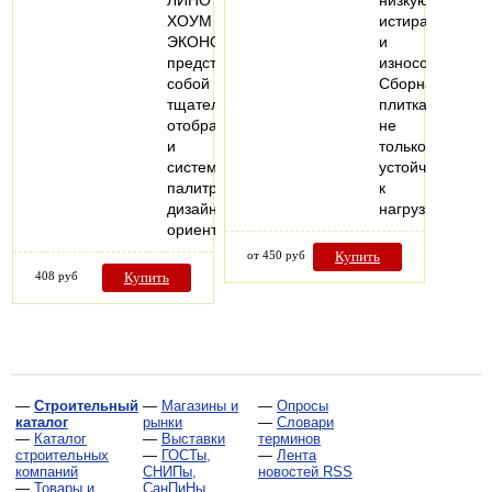
ЛИНО
низкую
ХОУМ
истираемость
ЭКОНОМ
и
представляет
износоустойчив
собой
Сборная
тщательно
плитка
отобранную
не
и
только
систематизированную
устойчива
палитру
к
дизайнов,
нагрузкам…
ориентированную…
от 450 руб
Купить
408 руб
Купить
—
Строительный
—
Магазины и
—
Опросы
каталог
рынки
—
Словари
—
Каталог
—
Выставки
терминов
строительных
—
ГОСТы,
—
Лента
компаний
СНИПы,
новостей RSS
—
Товары и
СанПиНы