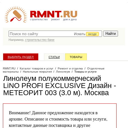
строительство
ремонт
дом и дача
Искать
везде
Например,
строительство бани
ВЫБРАТЬ РАЗДЕЛ
СТАТЬИ
ТОВАРЫ
КАТАЛОГ КОМПАНИЙ
RMNT.RU
/
Каталог товаров и услуг
/
Ремонт и отделка
/
Отделочные
материалы
/
Напольные покрытия
/
Линолеум
/
Товары и услуги
Линолеум полукоммерческий
LiNO PROFI EXCLUSIVE Дизайн -
МЕТЕОРИТ 003 (3.0 м)
. Москва
Внимание! Данное предложение находится в
архиве. Описание и стоимость товара или услуги,
контактные данные поставщика и другие