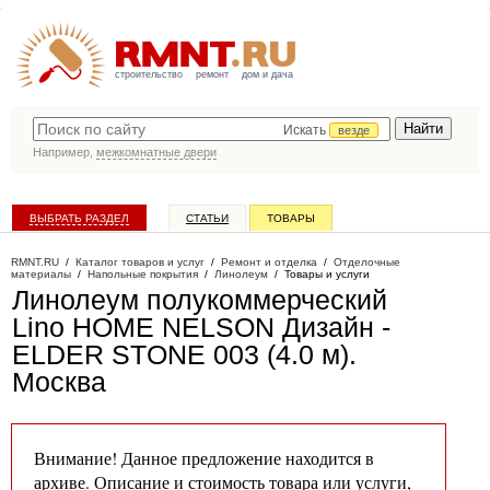
строительство
ремонт
дом и дача
Искать
везде
Например,
межкомнатные двери
ВЫБРАТЬ РАЗДЕЛ
СТАТЬИ
ТОВАРЫ
КАТАЛОГ КОМПАНИЙ
RMNT.RU
/
Каталог товаров и услуг
/
Ремонт и отделка
/
Отделочные
материалы
/
Напольные покрытия
/
Линолеум
/
Товары и услуги
Линолеум полукоммерческий
Lino HOME NELSON Дизайн -
ELDER STONE 003 (4.0 м)
.
Москва
Внимание! Данное предложение находится в
архиве. Описание и стоимость товара или услуги,