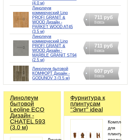
(4.0 м)
Линолеум
коммерческий Lino
711 руб
PROFI GRANIT &
WOOD Дизайн -
Купить
PARKET WOOD AT45
(3.5 м)
Линолеум
коммерческий Lino
711 руб
PROFI GRANIT &
WOOD Дизайн -
Купить
MARBLE GRANIT ST94
(2.5 м)
Линолеум бытовой
607 руб
КОМФОРТ Дизайн -
Купить
GODUNOV 3 (3.5 м)
Линолеум
Фурнитура к
бытовой
плинтусам
Leoline ECO
"Элит" ideal
Дизайн -
CHATEL 593
Комплектующи
(3.0 м)
для
плинтуса
Линолеум
предназначены