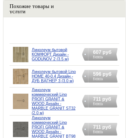
Похожие товары и
услуги
Линолеум бытовой
607 руб
КОМФОРТ Дизайн -
Купить
GODUNOV 2 (3.5 м)
Линолеум бытовой Lino
596 руб
HOME 40-0.4 Дизайн -
Купить
ДУБ ВАГНЕР 3 (3.0 м)
Линолеум
коммерческий Lino
711 руб
PROFI GRANIT &
WOOD Дизайн -
Купить
MARBLE GRANIT ST32
(2.0 м)
Линолеум
коммерческий Lino
711 руб
PROFI GRANIT &
WOOD Дизайн -
Купить
MARBLE GRANIT BT98