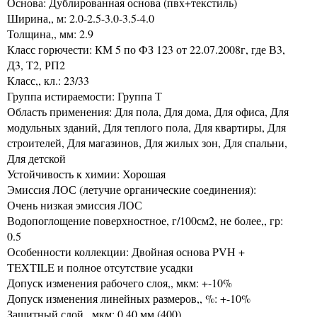
Основа: Дублированная основа (пвх+текстиль)
Ширина,, м: 2.0-2.5-3.0-3.5-4.0
Толщина,, мм: 2.9
Класс горючести: КМ 5 по ФЗ 123 от 22.07.2008г, где В3,
Д3, Т2, РП2
Класс,, кл.: 23/33
Группа истираемости: Группа Т
Область применения: Для пола, Для дома, Для офиса, Для
модульных зданий, Для теплого пола, Для квартиры, Для
строителей, Для магазинов, Для жилых зон, Для спальни,
Для детской
Устойчивость к химии: Хорошая
Эмиссия ЛОС (летучие органические соединения):
Очень низкая эмиссия ЛОС
Водопоглощение поверхностное, г/100см2, не более,, гр:
0.5
Особенности коллекции: Двойная основа PVH +
TEXTILE и полное отсутствие усадки
Допуск изменения рабочего слоя,, мкм: +-10%
Допуск изменения линейных размеров,, %: +-10%
Защитный слой,, мкм: 0.40 мм (400)