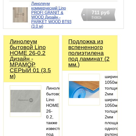
Линолеум
коммерческий Lino
711 руб
PROFI GRANIT &
WOOD Дизайн -
Купить
PARKET WOOD BT93
(3.0 м)
Линолеум
Подложка из
бытовой Lino
вспененного
HOME 26-0.2
полиэтилена
Дизайн -
под ламинат (2
МРАМОР
мм.)
СЕРЫЙ 01 (3.5
м)
ширина:
1050мм;
Линолеум
толщина:
бытовой
2мм
Lino
ширина:
HOME
1050мм
26-
толщина:
0.2,
2мм
также
площадь
известный
одного
под
рулона: