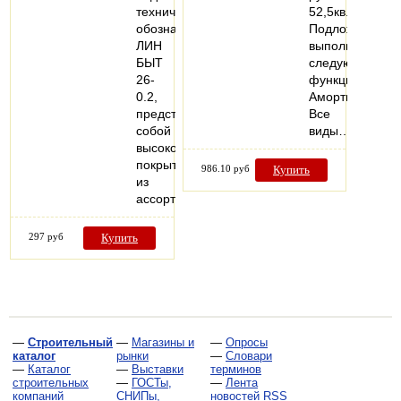
техническим
52,5кв.м
обозначением
Подложка
ЛИН
выполняет
БЫТ
следующие
26-
функции:
0.2,
Амортизационн
представляет
Все
собой
виды…
высококачественное
покрытие
986.10 руб
Купить
из
ассортимента…
297 руб
Купить
—
Строительный
—
Магазины и
—
Опросы
каталог
рынки
—
Словари
—
Каталог
—
Выставки
терминов
строительных
—
ГОСТы,
—
Лента
компаний
СНИПы,
новостей RSS