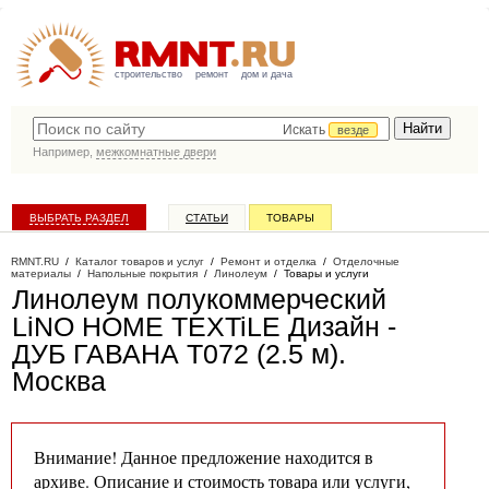
строительство
ремонт
дом и дача
Искать
везде
Например,
межкомнатные двери
ВЫБРАТЬ РАЗДЕЛ
СТАТЬИ
ТОВАРЫ
КАТАЛОГ КОМПАНИЙ
RMNT.RU
/
Каталог товаров и услуг
/
Ремонт и отделка
/
Отделочные
материалы
/
Напольные покрытия
/
Линолеум
/
Товары и услуги
Линолеум полукоммерческий
LiNO HOME TEXTiLE Дизайн -
ДУБ ГАВАНА Т072 (2.5 м)
.
Москва
Внимание! Данное предложение находится в
архиве. Описание и стоимость товара или услуги,