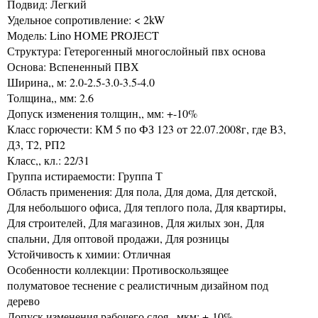
Подвид: Легкий
Удельное сопротивление: < 2kW
Модель: Lino HOME PROJEСT
Структура: Гетерогенный многослойный пвх основа
Основа: Вспененный ПВХ
Ширина,, м: 2.0-2.5-3.0-3.5-4.0
Толщина,, мм: 2.6
Допуск изменения толщин,, мм: +-10%
Класс горючести: КМ 5 по ФЗ 123 от 22.07.2008г, где В3,
Д3, Т2, РП2
Класс,, кл.: 22/31
Группа истираемости: Группа Т
Область применения: Для пола, Для дома, Для детской,
Для небольшого офиса, Для теплого пола, Для квартиры,
Для строителей, Для магазинов, Для жилых зон, Для
спальни, Для оптовой продажи, Для розницы
Устойчивость к химии: Отличная
Особенности коллекции: Противоскользящее
полуматовое теснение с реалистичным дизайном под
дерево
Допуск изменения рабочего слоя,, мкм: +-10%