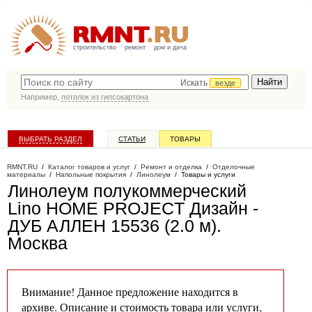
строительство
ремонт
дом и дача
Искать
везде
Например,
потолок из гипсокартона
ВЫБРАТЬ РАЗДЕЛ
СТАТЬИ
ТОВАРЫ
КАТАЛОГ КОМПАНИЙ
RMNT.RU
/
Каталог товаров и услуг
/
Ремонт и отделка
/
Отделочные
материалы
/
Напольные покрытия
/
Линолеум
/
Товары и услуги
Линолеум полукоммерческий
Lino HOME PROJEСT Дизайн -
ДУБ АЛЛЕН 15536 (2.0 м)
.
Москва
Внимание! Данное предложение находится в
архиве. Описание и стоимость товара или услуги,