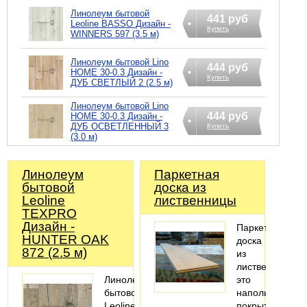
Линолеум бытовой
441 руб
Leoline BASSO Дизайн -
Купить
WINNERS 597 (3.5 м)
Линолеум бытовой Lino
444 руб
HOME 30-0.3 Дизайн -
Купить
ДУБ СВЕТЛЫЙ 2 (2.5 м)
Линолеум бытовой Lino
444 руб
HOME 30-0.3 Дизайн -
ДУБ ОСВЕТЛЕННЫЙ 3
Купить
(3.0 м)
Линолеум
Паркетная
бытовой
доска из
Leoline
лиственницы
TEXPRO
Дизайн -
Паркетная
HUNTER OAK
доска
872 (2.5 м)
из
лиственницы
Линолеум
это
бытовой
напольное
Leoline
покрытие,