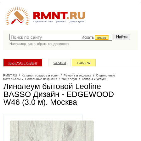
строительство
ремонт
дом и дача
Искать
везде
Например,
как выбрать кондиционер
ВЫБРАТЬ РАЗДЕЛ
СТАТЬИ
ТОВАРЫ
КАТАЛОГ КОМПАНИЙ
RMNT.RU
/
Каталог товаров и услуг
/
Ремонт и отделка
/
Отделочные
материалы
/
Напольные покрытия
/
Линолеум
/
Товары и услуги
Линолеум бытовой Leoline
BASSO Дизайн - EDGEWOOD
W46 (3.0 м)
. Москва