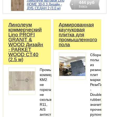
Линолеум бытовой Lino
444 руб
HOME 30-0.3 Дизайн -
Купить
ДУБ СЕДАН 2 (3.0 м)
Линолеум
Армированная
коммерческий
каучуковая
Lino PROFI
плитка для
GRANIT &
промышленного
WOOD Дизайн
пола
- PARKET
WOOD CT40
Сборные
(2.5 м)
полы
из
Промышленно-
резиновых
коммерческий,
плит
КМ2
марки
не
РезиПлит
горючий,
-
не
Double
скользкий
rubber,
R11,
значительно
A/S
прочнее
антистатик,
рулонных