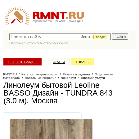
строительство
ремонт
дом и дача
Искать
везде
Например,
строительство бассейнов
ВЫБРАТЬ РАЗДЕЛ
СТАТЬИ
ТОВАРЫ
КАТАЛОГ КОМПАНИЙ
RMNT.RU
/
Каталог товаров и услуг
/
Ремонт и отделка
/
Отделочные
материалы
/
Напольные покрытия
/
Линолеум
/
Товары и услуги
Линолеум бытовой Leoline
BASSO Дизайн - TUNDRA 843
(3.0 м)
. Москва