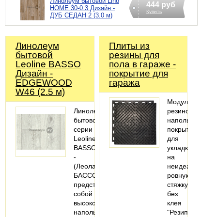
Линолеум бытовой Lino
444 руб
HOME 30-0.3 Дизайн -
Купить
ДУБ СЕДАН 2 (3.0 м)
Линолеум
Плиты из
бытовой
резины для
Leoline BASSO
пола в гараже -
Дизайн -
покрытие для
EDGEWOOD
гаража
W46 (2.5 м)
Модульное
Линолеум
резиновое
бытовой
напольное
серии
покрытие
Leoline
для
BASSO
укладки
-
на
(Леолайн
неидеально
БАССО)
ровную
представляет
стяжку,
собой
без
высококачественное
клея
напольное
"Резиплит