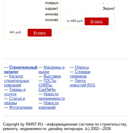
покрытие,
-
характеризующееся
Зерно".
инновационной
основой…
от 600 руб
Купить
441 руб
Купить
—
Строительный
—
Магазины и
—
Опросы
каталог
рынки
—
Словари
—
Каталог
—
Выставки
терминов
строительных
—
ГОСТы,
—
Лента
компаний
СНИПы,
новостей RSS
—
Товары и
СанПиНы
услуги
—
Новости
—
Статьи и
недвижимости
обзоры
—
Новости
—
Фотогалереи
компаний
Copyright by RMNT.RU - информационная система по
строительству,
ремонту, недвижимости, дизайну интерьера
. (c) 2002—2026