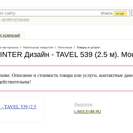
Искать
везде
р,
дизайн интерьера
ОГ КОМПАНИЙ
е материалы
/
Напольные покрытия
/
Линолеум
/
Товары и услуги
NTER Дизайн - TAVEL 539 (2.5 м)
. Мо
хиве. Описание и стоимость товара или услуги, контактные дан
действительны!
Линолеум
LiNOLEUM.RU