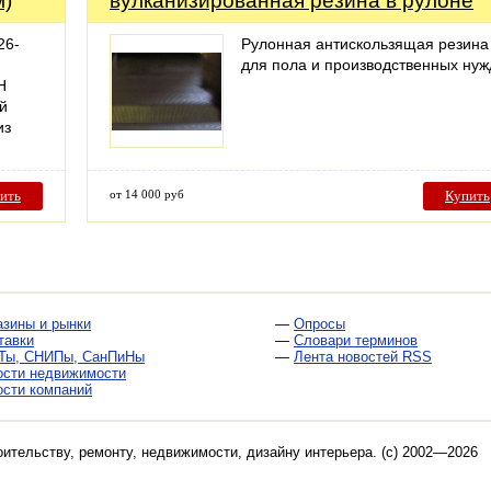
м)
вулканизированная резина в рулоне
26-
Рулонная антискользящая резина
для пола и производственных нуж
Н
й
из
ить
от 14 000 руб
Купить
азины и рынки
—
Опросы
тавки
—
Словари терминов
Ты, СНИПы, СанПиНы
—
Лента новостей RSS
ости недвижимости
ости компаний
оительству, ремонту, недвижимости, дизайну интерьера
. (c) 2002—2026