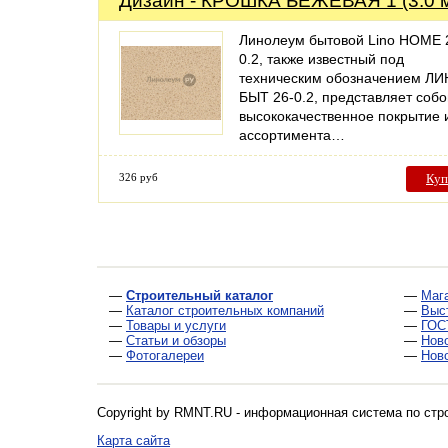
Дизайн - КРОШКА БЕЖЕВАЯ 1 (3.0 
Линолеум бытовой Lino HOME 
0.2, также известный под
техническим обозначением ЛИ
БЫТ 26-0.2, представляет собо
высококачественное покрытие 
ассортимента…
326 руб
Куп
—
Строительный каталог
—
Маг
—
Каталог строительных компаний
—
Выс
—
Товары и услуги
—
ГОС
—
Статьи и обзоры
—
Нов
—
Фотогалереи
—
Нов
Copyright by RMNT.RU - информационная система по
стр
Карта сайта