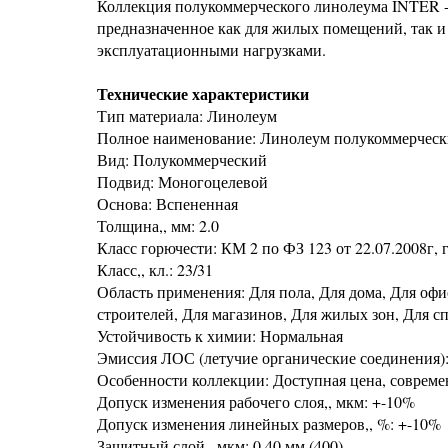
Коллекция полукоммерческого линолеума INTER -
предназначенное как для жилых помещений, так 
эксплуатационными нагрузками.
Технические характеристики
Тип материала: Линолеум
Полное наименование: Линолеум полукоммерчес
Вид: Полукоммерческий
Подвид: Моногоцелевой
Основа: Вспененная
Толщина,, мм: 2.0
Класс горючести: КМ 2 по ФЗ 123 от 22.07.2008г, г
Класс,, кл.: 23/31
Область применения: Для пола, Для дома, Для офи
строителей, Для магазинов, Для жилых зон, Для с
Устойчивость к химии: Нормальная
Эмиссия ЛОС (летучие органические соединения)
Особенности коллекции: Доступная цена, современ
Допуск изменения рабочего слоя,, мкм: +-10%
Допуск изменения линейных размеров,, %: +-10%
Защитный слой,, мкм: 0.40 мм (400)