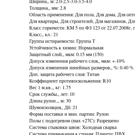
Ширина,, м: 2.0-2.5-3.0-3.5-4.0
Толщина,, мм: 2.8
Область применения: Для пола, Для дома, Для опт
Для квартиры, Для строителей, Для магазинов, Дл
Класс горючести: КМ 5 по ФЗ 123 от 22.07.2008г, г
Класс,, кл.: 21
Группа истираемости: Группа Т
Устойчивость к химии: Нормальная
Защитный слой,, мкм: 0.15 мм (150)
Допуск изменения рабочего слоя,, мкм: +-10%
Допуск изменения линейных размеров,, %: 0.40 %
Доп. защита рабочего слоя: Титан
Коэффициент противоскольжения: R10
Вес 1 м.кв.,, кг: 1.75
Срок службы,, лет: 10
Длина рулон.,, м: 30
Шумоизоляция,, Дб: 21
Форма поставки и мин. партии: Рулон
Полы с подогревом (max +27C): Разрешено
Система стыковки швов: Холодная сварка
Система примыкания к стенам: Плинтус ПВХ