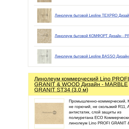
Линолеум бытовой Leoline TEXPRO Дизайн
Линолеум бытовой КОМФОРТ Дизайн - PRY
Линолеум бытовой Leoline BASSO Дизайн 
Линолеум коммерческий Lino PROFI
GRANIT & WOOD Дизайн - MARBLE
GRANIT ST34 (3.0 м)
Промышленно-коммерческий, 
не горючий, не скользкий R11, 
антистатик, слой защиты из
полиуретана ECO Коммерческ
линолеум Lino PROFI GRANIT