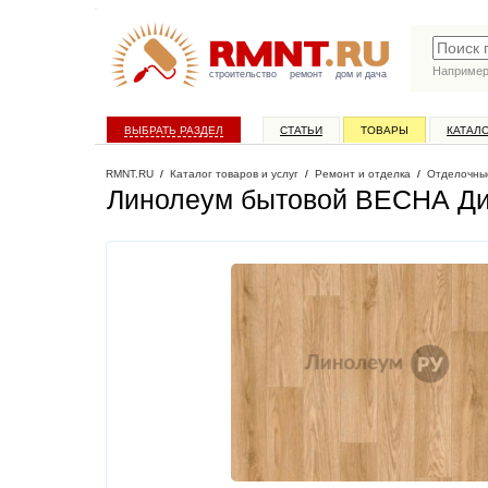
Наприме
строительство
ремонт
дом и дача
ВЫБРАТЬ РАЗДЕЛ
СТАТЬИ
ТОВАРЫ
КАТАЛ
RMNT.RU
/
Каталог товаров и услуг
/
Ремонт и отделка
/
Отделочны
Линолеум бытовой ВЕСНА Диз