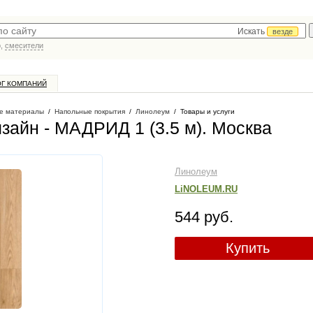
Искать
везде
р,
смесители
ОГ КОМПАНИЙ
е материалы
/
Напольные покрытия
/
Линолеум
/
Товары и услуги
айн - МАДРИД 1 (3.5 м)
. Москва
Линолеум
LiNOLEUM.RU
544 руб.
Купить