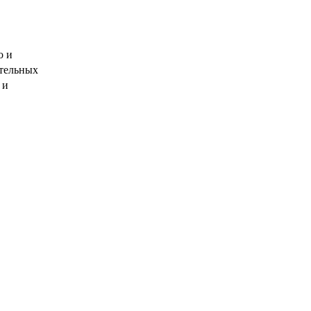
о и
ительных
 и