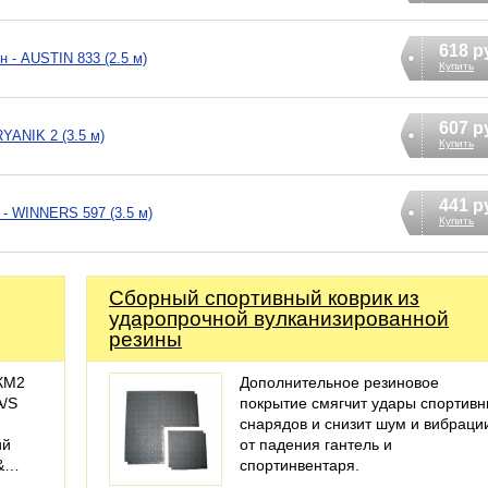
618 р
 - AUSTIN 833 (2.5 м)
Купить
607 р
ANIK 2 (3.5 м)
Купить
441 р
- WINNERS 597 (3.5 м)
Купить
Сборный спортивный коврик из
ударопрочной вулканизированной
резины
КМ2
Дополнительное резиновое
A/S
покрытие смягчит удары спортив
снарядов и снизит шум и вибраци
ий
от падения гантель и
 &…
спортинвентаря.