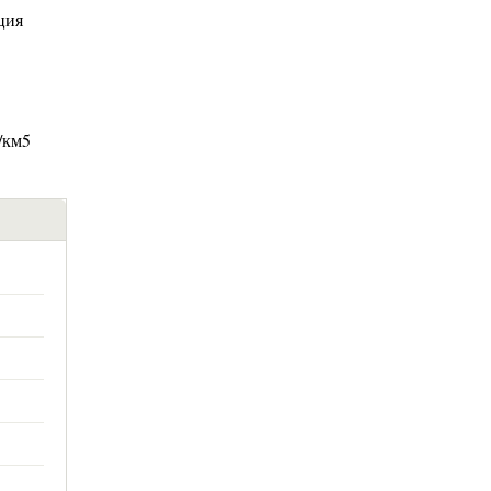
ция
/км5