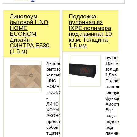
Линолеум
Подложка
бытовой LiNO
рулонная из
HOME
IXPE-полимера
ECONOM
под ламинат 10
Дизайн -
кв.м. Толщина
СИНТРА Е530
1,5 мм
(1.5 м)
рулон:
Линолеум
10кв.м.;
бытовой
толщина:
коллекции
1,5мм
LiNO
Подложка
HOME
выполняет
ECONOM
следующие
-
функции:
ЛИНО
Амортизационн
ХОУМ
Все
ЭКОНОМ
виды
представляет
подложки
собой
под
тщательно
ламинат