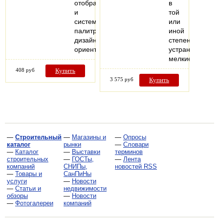
отобранную
в
и
той
систематизированную
или
палитру
иной
дизайнов,
степени
ориентированную…
устраняют
мелкие…
408 руб
Купить
3 575 руб
Купить
—
Строительный
—
Магазины и
—
Опросы
каталог
рынки
—
Словари
—
Каталог
—
Выставки
терминов
строительных
—
ГОСТы,
—
Лента
компаний
СНИПы,
новостей RSS
—
Товары и
СанПиНы
услуги
—
Новости
—
Статьи и
недвижимости
обзоры
—
Новости
—
Фотогалереи
компаний