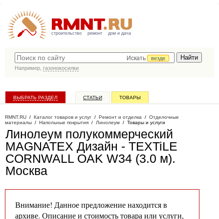
строительство
ремонт
дом и дача
Искать
везде
Например,
газонокосилки
ВЫБРАТЬ РАЗДЕЛ
СТАТЬИ
ТОВАРЫ
КАТАЛОГ КОМПАНИЙ
RMNT.RU
/
Каталог товаров и услуг
/
Ремонт и отделка
/
Отделочные
материалы
/
Напольные покрытия
/
Линолеум
/
Товары и услуги
Линолеум полукоммерческий
MAGNATEX Дизайн - TEXTiLE
CORNWALL OAK W34 (3.0 м)
.
Москва
Внимание! Данное предложение находится в
архиве. Описание и стоимость товара или услуги,