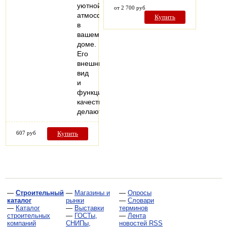
уютной
от 2 700 руб
атмосферы
Купить
в
вашем
доме.
Его
внешний
вид
и
функциональные
качества
делают…
607 руб
Купить
—
Строительный
—
Магазины и
—
Опросы
каталог
рынки
—
Словари
—
Каталог
—
Выставки
терминов
строительных
—
ГОСТы,
—
Лента
компаний
СНИПы,
новостей RSS