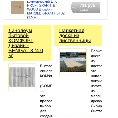
коммерческий Lino
711 руб
PROFI GRANIT &
WOOD Дизайн -
Купить
MARBLE GRANIT ST32
(3.5 м)
Линолеум
Паркетная
бытовой
доска из
КОМФОРТ
лиственницы
Дизайн -
BENGAL 3 (4.0
Паркетная
м)
доска
из
Бытовой
лиственницы
линолеум
это
КОМФОРТ
напольное
-
покрытие,
(СOMFORT)
изготовленное
—
из
это
массива
превосходный
древесины
выбор
Сибирской
для
Лиственницы.
создания