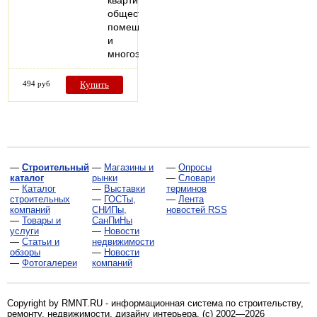
квартир,
общественных
помещений
и
многоэтажных…
494 руб
Купить
—
Строительный
—
Магазины и
—
Опросы
каталог
рынки
—
Словари
—
Каталог
—
Выставки
терминов
строительных
—
ГОСТы,
—
Лента
компаний
СНИПы,
новостей RSS
—
Товары и
СанПиНы
услуги
—
Новости
—
Статьи и
недвижимости
обзоры
—
Новости
—
Фотогалереи
компаний
Copyright by RMNT.RU - информационная система по
строительству,
ремонту, недвижимости, дизайну интерьера
. (c) 2002—2026