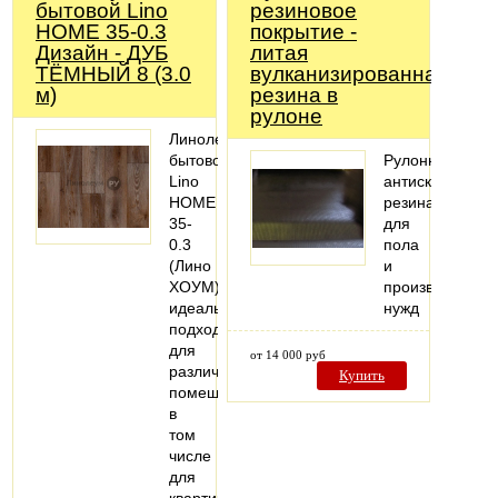
бытовой Lino
резиновое
HOME 35-0.3
покрытие -
Дизайн - ДУБ
литая
ТЁМНЫЙ 8 (3.0
вулканизированная
м)
резина в
рулоне
Линолеум
бытовой
Рулонная
Lino
антискользяща
HOME
резина
35-
для
0.3
пола
(Лино
и
ХОУМ)
производствен
идеально
нужд
подходит
для
от 14 000 руб
различных
Купить
помещений,
в
том
числе
для