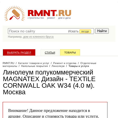
строительство
ремонт
дом и дача
Искать
везде
Например,
дом из клееного бруса
ВЫБРАТЬ РАЗДЕЛ
СТАТЬИ
ТОВАРЫ
КАТАЛОГ КОМПАНИЙ
RMNT.RU
/
Каталог товаров и услуг
/
Ремонт и отделка
/
Отделочные
материалы
/
Напольные покрытия
/
Линолеум
/
Товары и услуги
Линолеум полукоммерческий
MAGNATEX Дизайн - TEXTiLE
CORNWALL OAK W34 (4.0 м)
.
Москва
Внимание! Данное предложение находится в
архиве. Описание и стоимость товара или услуги,