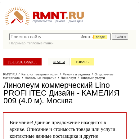
строительство
ремонт
дом и дача
Искать
везде
Например,
тепловые пушки
ВЫБРАТЬ РАЗДЕЛ
СТАТЬИ
ТОВАРЫ
КАТАЛОГ КОМПАНИЙ
RMNT.RU
/
Каталог товаров и услуг
/
Ремонт и отделка
/
Отделочные
материалы
/
Напольные покрытия
/
Линолеум
/
Товары и услуги
Линолеум коммерческий Lino
PROFI iTEC Дизайн - КАМЕЛИЯ
009 (4.0 м)
. Москва
Внимание! Данное предложение находится в
архиве. Описание и стоимость товара или услуги,
контактные данные поставщика и другие