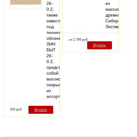
26-
из
0.2,
массива
также
древесины
известный
Сибирской
под
Лиственницы.
техническим
обозначением
от 2 700 руб
ЛИН
Купить
БЫТ
26-
0.2,
представляет
собой
высококачественное
покрытие
из
ассортимента…
326 руб
Купить