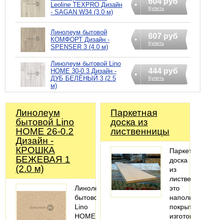
604 руб
Leoline TEXPRO Дизайн
Купить
- SAGAN W34 (3.0 м)
Линолеум бытовой
607 руб
КОМФОРТ Дизайн -
Купить
SPENSER 3 (4.0 м)
Линолеум бытовой Lino
444 руб
HOME 30-0.3 Дизайн -
ДУБ БЕЛЁНЫЙ 3 (2.5
Купить
м)
Линолеум
Паркетная
бытовой Lino
доска из
HOME 26-0.2
лиственницы
Дизайн -
КРОШКА
Паркетная
БЕЖЕВАЯ 1
доска
(2.0 м)
из
лиственницы
Линолеум
это
бытовой
напольное
Lino
покрытие,
HOME
изготовленное