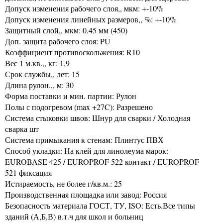
Допуск изменения рабочего слоя,, мкм: +-10%
Допуск изменения линейных размеров,, %: +-10%
Защитный слой,, мкм: 0.45 мм (450)
Доп. защита рабочего слоя: PU
Коэффициент противоскольжения: R10
Вес 1 м.кв.,, кг: 1,9
Срок службы,, лет: 15
Длина рулон.,, м: 30
Форма поставки и мин. партии: Рулон
Полы с подогревом (max +27C): Разрешено
Система стыковки швов: Шнур для сварки / Холодная
сварка шт
Система примыкания к стенам: Плинтус ПВХ
Способ укладки: На клей для линолеума марок:
EUROBASE 425 / EUROPROF 522 контакт / EUROPROF
521 фиксация
Истираемость, не более г/кв.м.: 25
Производственная площадка или завод: Россия
Безопасность материала ГОСТ, ТУ, ISO: Есть.Все типы
зданий (А,Б,В) в.т.ч для школ и больниц