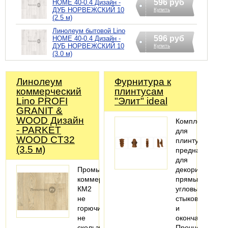
596 руб
HOME 40-0.4 Дизайн -
ДУБ НОРВЕЖСКИЙ 10
Купить
(2.5 м)
Линолеум бытовой Lino
596 руб
HOME 40-0.4 Дизайн -
ДУБ НОРВЕЖСКИЙ 10
Купить
(3.0 м)
Линолеум
Фурнитура к
коммерческий
плинтусам
Lino PROFI
"Элит" ideal
GRANIT &
WOOD Дизайн
Комплектующи
- PARKET
для
WOOD CT32
плинтуса
(3.5 м)
предназначены
для
Промышленно-
декорирования
коммерческий,
прямых,
КМ2
угловых
не
стыков
горючий,
и
не
окончаний.
скользкий
Прочно