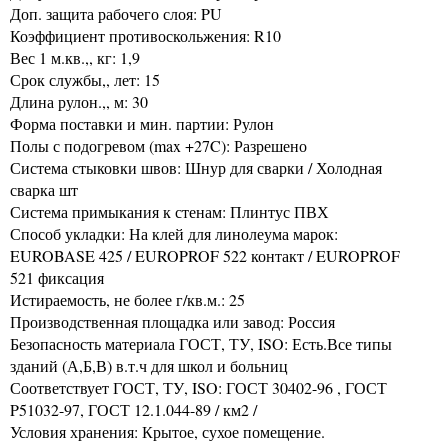
Доп. защита рабочего слоя: PU
Коэффициент противоскольжения: R10
Вес 1 м.кв.,, кг: 1,9
Срок службы,, лет: 15
Длина рулон.,, м: 30
Форма поставки и мин. партии: Рулон
Полы с подогревом (max +27C): Разрешено
Система стыковки швов: Шнур для сварки / Холодная
сварка шт
Система примыкания к стенам: Плинтус ПВХ
Способ укладки: На клей для линолеума марок:
EUROBASE 425 / EUROPROF 522 контакт / EUROPROF
521 фиксация
Истираемость, не более г/кв.м.: 25
Производственная площадка или завод: Россия
Безопасность материала ГОСТ, ТУ, ISO: Есть.Все типы
зданий (А,Б,В) в.т.ч для школ и больниц
Соответствует ГОСТ, ТУ, ISO: ГОСТ 30402-96 , ГОСТ
P51032-97, ГОСТ 12.1.044-89 / км2 /
Условия хранения: Крытое, сухое помещение.