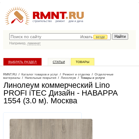
строительство
ремонт
дом и дача
Искать
везде
Например,
ламинат
ВЫБРАТЬ РАЗДЕЛ
СТАТЬИ
ТОВАРЫ
КАТАЛОГ КОМПАНИЙ
RMNT.RU
/
Каталог товаров и услуг
/
Ремонт и отделка
/
Отделочные
материалы
/
Напольные покрытия
/
Линолеум
/
Товары и услуги
Линолеум коммерческий Lino
PROFI iTEC Дизайн - НАВАРРА
1554 (3.0 м)
. Москва