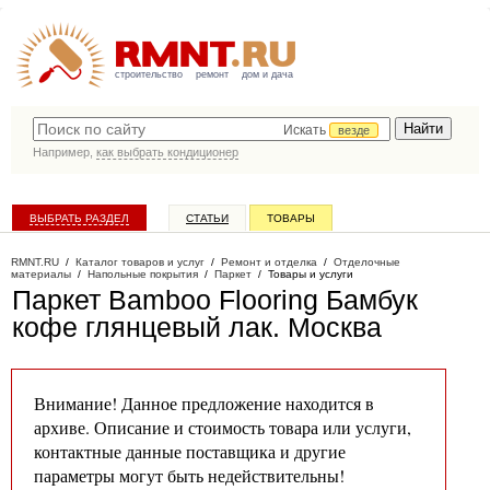
строительство
ремонт
дом и дача
Искать
везде
Например,
как выбрать кондиционер
ВЫБРАТЬ РАЗДЕЛ
СТАТЬИ
ТОВАРЫ
КАТАЛОГ КОМПАНИЙ
RMNT.RU
/
Каталог товаров и услуг
/
Ремонт и отделка
/
Отделочные
материалы
/
Напольные покрытия
/
Паркет
/
Товары и услуги
Паркет Bamboo Flooring Бамбук
кофе глянцевый лак
. Москва
Внимание! Данное предложение находится в
архиве. Описание и стоимость товара или услуги,
контактные данные поставщика и другие
параметры могут быть недействительны!