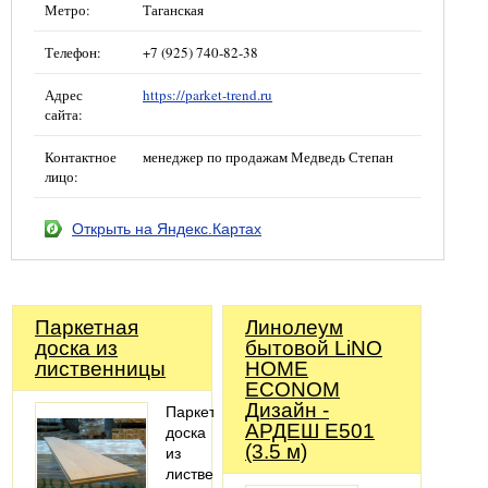
Метро:
Таганская
Телефон:
+7 (925) 740-82-38
Адрес
https://parket-trend.ru
сайта:
Контактное
менеджер по продажам Медведь Степан
лицо:
Открыть на Яндекс.Картах
Паркетная
Линолеум
доска из
бытовой LiNO
лиственницы
HOME
ECONOM
Дизайн -
Паркетная
АРДЕШ Е501
доска
(3.5 м)
из
лиственницы