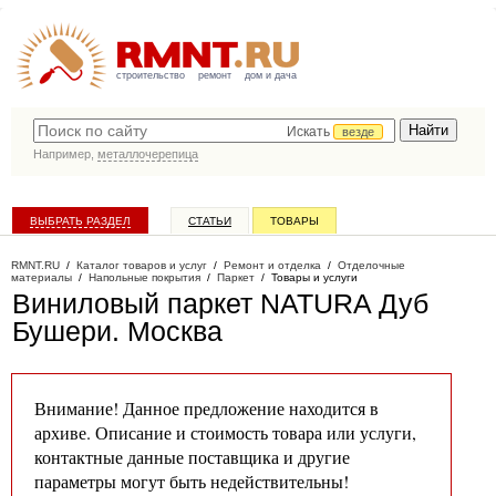
строительство
ремонт
дом и дача
Искать
везде
Например,
металлочерепица
ВЫБРАТЬ РАЗДЕЛ
СТАТЬИ
ТОВАРЫ
КАТАЛОГ КОМПАНИЙ
RMNT.RU
/
Каталог товаров и услуг
/
Ремонт и отделка
/
Отделочные
материалы
/
Напольные покрытия
/
Паркет
/
Товары и услуги
Виниловый паркет NATURA Дуб
Бушери
. Москва
Внимание! Данное предложение находится в
архиве. Описание и стоимость товара или услуги,
контактные данные поставщика и другие
параметры могут быть недействительны!