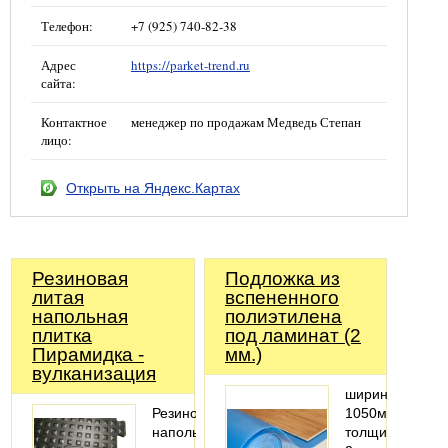
Телефон:
+7 (925) 740-82-38
Адрес
https://parket-trend.ru
сайта:
Контактное
менеджер по продажам Медведь Степан
лицо:
Открыть на Яндекс.Картах
Резиновая
Подложка из
литая
вспененного
напольная
полиэтилена
плитка
под ламинат (2
Пирамидка -
мм.)
вулканизация
ширина:
Резиновое
1050мм;
напольное
толщина: