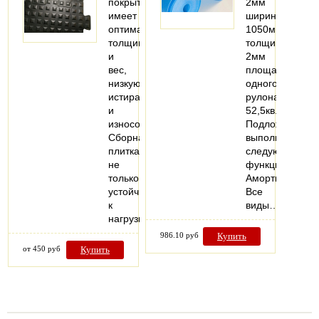
покрытие,
2мм
имеет
ширина:
оптимальную
1050мм
толщину
толщина:
и
2мм
вес,
площадь
низкую
одного
истираемость
рулона:
и
52,5кв.м
износоустойчивость.
Подложка
Сборная
выполняет
плитка
следующие
не
функции:
только
Амортизационн
устойчива
Все
к
виды…
нагрузкам…
986.10 руб
Купить
от 450 руб
Купить