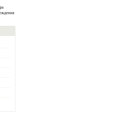
ра
реждения