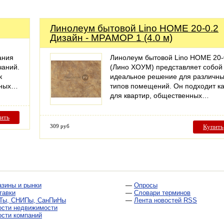
Линолеум бытовой Lino HOME 20-0.2
Дизайн - МРАМОР 1 (4.0 м)
ания
Линолеум бытовой Lino HOME 20-
чаний.
(Лино ХОУМ) представляет собой
к
идеальное решение для различн
тных…
типов помещений. Он подходит ка
для квартир, общественных…
ить
309 руб
Купить
азины и рынки
—
Опросы
тавки
—
Словари терминов
Ты, СНИПы, СанПиНы
—
Лента новостей RSS
ости недвижимости
ости компаний