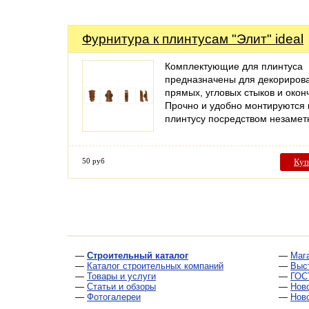
Фурнитура к плинтусам "Элит" ideal
Комплектующие для плинтуса
предназначены для декориров
прямых, угловых стыков и окон
Прочно и удобно монтируются 
плинтусу посредством незаме
50 руб
Куп
—
Строительный каталог
—
Маг
—
Каталог строительных компаний
—
Выс
—
Товары и услуги
—
ГОС
—
Статьи и обзоры
—
Нов
—
Фотогалереи
—
Нов