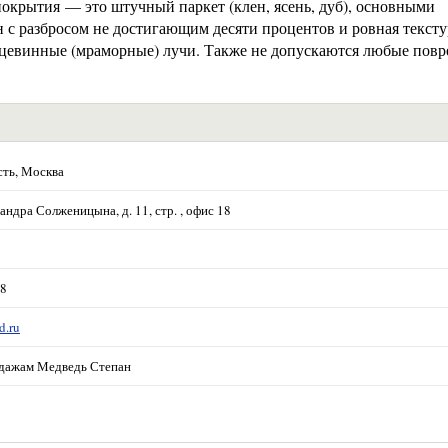
окрытия — это штучный паркет (клен, ясень, дуб), основными
 с разбросом не достигающим десяти процентов и ровная тексту
рдцевинные (мраморные) лучи. Также не допускаются любые пов
сть, Москва
андра Солженицына, д. 11, стр. , офис 18
38
d.ru
дажам Медведь Степан