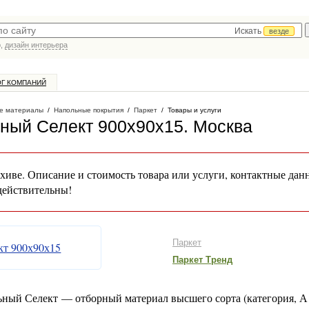
Искать
везде
р,
дизайн интерьера
ОГ КОМПАНИЙ
е материалы
/
Напольные покрытия
/
Паркет
/
Товары и услуги
ный Селект 900х90х15
. Москва
хиве. Описание и стоимость товара или услуги, контактные дан
действительны!
Паркет
Паркет Тренд
ьный Селект — отборный материал высшего сорта (категория, 