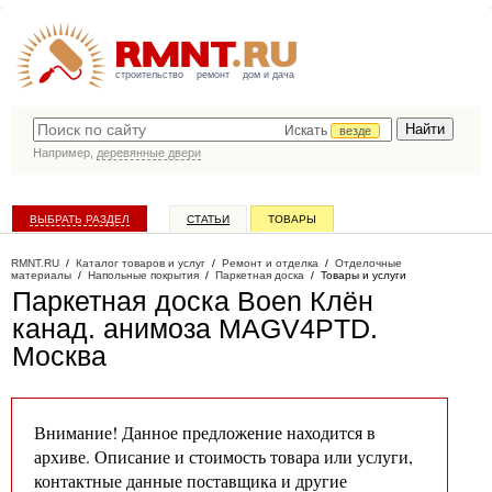
строительство
ремонт
дом и дача
Искать
везде
Например,
деревянные двери
ВЫБРАТЬ РАЗДЕЛ
СТАТЬИ
ТОВАРЫ
КАТАЛОГ КОМПАНИЙ
RMNT.RU
/
Каталог товаров и услуг
/
Ремонт и отделка
/
Отделочные
материалы
/
Напольные покрытия
/
Паркетная доска
/
Товары и услуги
Паркетная доска Boen Клён
канад. анимоза MAGV4PTD
.
Москва
Внимание! Данное предложение находится в
архиве. Описание и стоимость товара или услуги,
контактные данные поставщика и другие