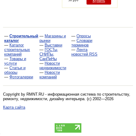
50 руб
Купить
—
Строительный
—
Магазины и
—
Опросы
каталог
рынки
—
Словари
—
Каталог
—
Выставки
терминов
строительных
—
ГОСТы,
—
Лента
компаний
СНИПы,
новостей RSS
—
Товары и
СанПиНы
услуги
—
Новости
—
Статьи и
недвижимости
обзоры
—
Новости
—
Фотогалереи
компаний
Copyright by RMNT.RU - информационная система по
строительству,
ремонту, недвижимости, дизайну интерьера
. (c) 2002—2026
Карта сайта