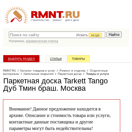
строительство
ремонт
дом и дача
Искать
везде
Например,
керамическая плитка
ВЫБРАТЬ РАЗДЕЛ
СТАТЬИ
ТОВАРЫ
КАТАЛОГ КОМПАНИЙ
RMNT.RU
/
Каталог товаров и услуг
/
Ремонт и отделка
/
Отделочные
материалы
/
Напольные покрытия
/
Паркетная доска
/
Товары и услуги
Паркетная доска Tarkett Tango
Дуб Тмин браш
. Москва
Внимание! Данное предложение находится в
архиве. Описание и стоимость товара или услуги,
контактные данные поставщика и другие
параметры могут быть недействительны!