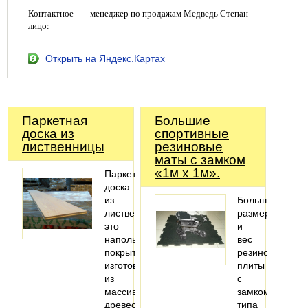
Контактное
менеджер по продажам Медведь Степан
лицо:
Открыть на Яндекс.Картах
Паркетная
Большие
доска из
спортивные
лиственницы
резиновые
маты с замком
«1м х 1м».
Паркетная
доска
из
Большой
лиственницы
размер
это
и
напольное
вес
покрытие,
резиновой
изготовленное
плиты
из
с
массива
замком
древесины
типа