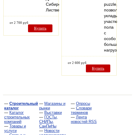
Сибирской
puzzle,
Лиственницы.
позволяет
укладывать
участки
от 2 700 руб
пола
Купить
с
особо
большими
нагрузками
от 2 600 руб
Купить
—
Строительный
—
Магазины и
—
Опросы
каталог
рынки
—
Словари
—
Каталог
—
Выставки
терминов
строительных
—
ГОСТы,
—
Лента
компаний
СНИПы,
новостей RSS
—
Товары и
СанПиНы
услуги
—
Новости