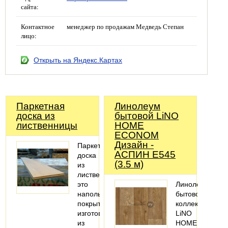
сайта:
Контактное
менеджер по продажам Медведь Степан
лицо:
Открыть на Яндекс.Картах
Паркетная
Линолеум
доска из
бытовой LiNO
лиственницы
HOME
ECONOM
Дизайн -
Паркетная
АСПИН Е545
доска
(3.5 м)
из
лиственницы
это
Линолеум
напольное
бытовой
покрытие,
коллекции
изготовленное
LiNO
из
HOME