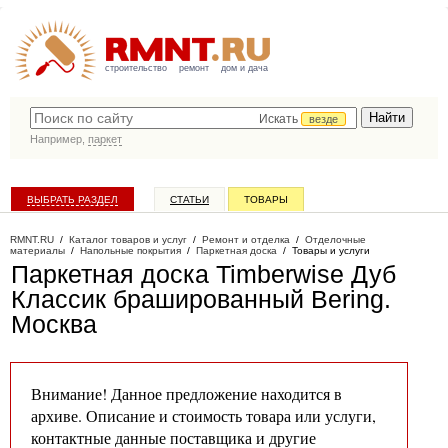
строительство
ремонт
дом и дача
Искать
везде
Например,
паркет
ВЫБРАТЬ РАЗДЕЛ
СТАТЬИ
ТОВАРЫ
КАТАЛОГ КОМПАНИЙ
RMNT.RU
/
Каталог товаров и услуг
/
Ремонт и отделка
/
Отделочные
материалы
/
Напольные покрытия
/
Паркетная доска
/
Товары и услуги
Паркетная доска Timberwise Дуб
Классик брашированный Bering
.
Москва
Внимание! Данное предложение находится в
архиве. Описание и стоимость товара или услуги,
контактные данные поставщика и другие