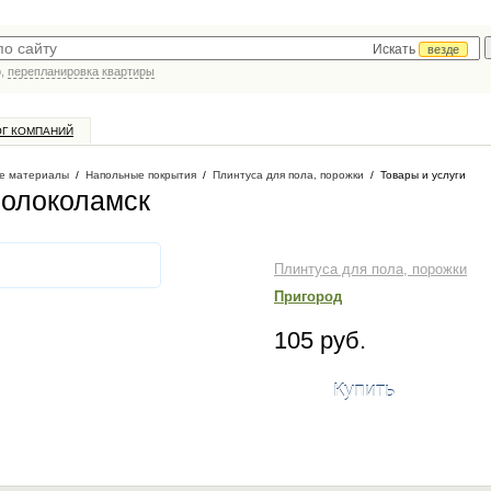
Искать
везде
р,
перепланировка квартиры
ОГ КОМПАНИЙ
е материалы
/
Напольные покрытия
/
Плинтуса для пола, порожки
/
Товары и услуги
Волоколамск
Плинтуса для пола, порожки
Пригород
105 руб.
Купить