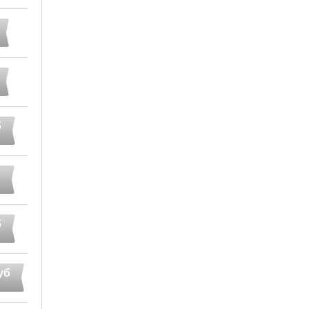
б
б
б
уб