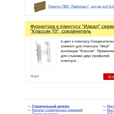
Плинтус ПВХ "Лайнпласт", рустик дуб [L0
Фурнитура к плинтусу "Идеал" сери
"Классик 70", соединитель
в цвет к плинтусу Соединитель
элемент для плинтуса "Ideal"
коллекции "Классик". Применя
для стыковки двух профилей
плинтуса…
70 руб
Куп
—
Строительный каталог
—
Маг
—
Каталог строительных компаний
—
Выс
—
Товары и услуги
—
ГОС