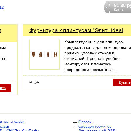
91.30 р
12]
Купить
и
Фурнитура к плинтусам "Элит" ideal
Комплектующие для плинтуса
ный
предназначены для декорирован
прямых, угловых стыков и
ется
окончаний. Прочно и удобно
монтируются к плинтусу
посредством незаметных…
50 руб
Купить
ить
азины и рынки
—
Опросы
тавки
—
Словари терминов
Ты, СНИПы, СанПиНы
—
Лента новостей RSS