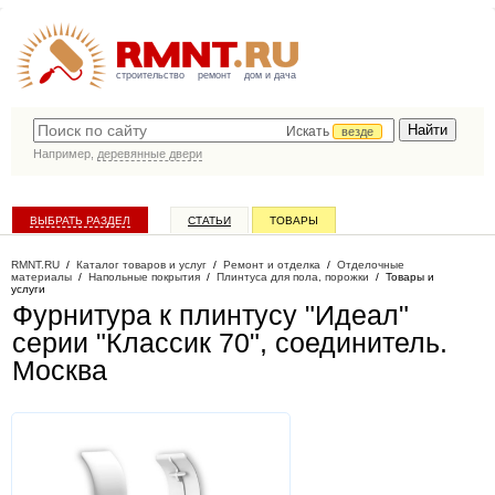
строительство
ремонт
дом и дача
Искать
везде
Например,
деревянные двери
ВЫБРАТЬ РАЗДЕЛ
СТАТЬИ
ТОВАРЫ
КАТАЛОГ КОМПАНИЙ
RMNT.RU
/
Каталог товаров и услуг
/
Ремонт и отделка
/
Отделочные
материалы
/
Напольные покрытия
/
Плинтуса для пола, порожки
/
Товары и
услуги
Фурнитура к плинтусу "Идеал"
серии "Классик 70", соединитель
.
Москва