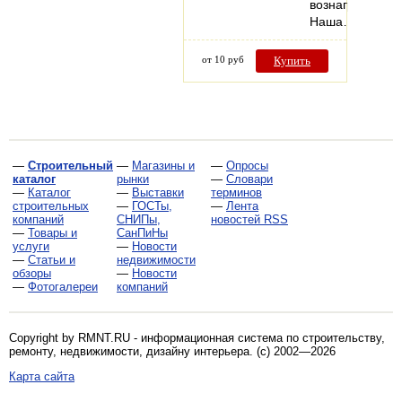
вознаграждени
Наша…
от 10 руб
Купить
—
Строительный
—
Магазины и
—
Опросы
каталог
рынки
—
Словари
—
Каталог
—
Выставки
терминов
строительных
—
ГОСТы,
—
Лента
компаний
СНИПы,
новостей RSS
—
Товары и
СанПиНы
услуги
—
Новости
—
Статьи и
недвижимости
обзоры
—
Новости
—
Фотогалереи
компаний
Copyright by RMNT.RU - информационная система по
строительству,
ремонту, недвижимости, дизайну интерьера
. (c) 2002—2026
Карта сайта