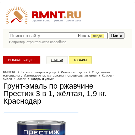
строительство
ремонт
дом и дача
Искать
везде
Например,
строительство бассейнов
ВЫБРАТЬ РАЗДЕЛ
СТАТЬИ
ТОВАРЫ
КАТАЛОГ КОМПАНИЙ
RMNT.RU
/
Каталог товаров и услуг
/
Ремонт и отделка
/
Отделочные
материалы
/
Лакокрасочные материалы и строительная химия
/
Краски и
эмали
/
Эмали
/
Товары и услуги
Грунт-эмаль по ржавчине
Престиж 3 в 1, жёлтая, 1,9 кг
.
Краснодар