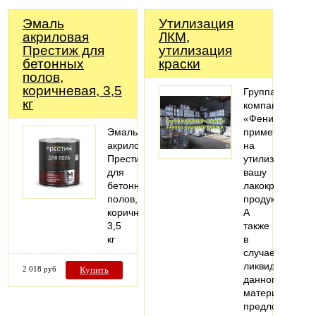
Эмаль
Утилизация
акриловая
ЛКМ,
Престиж для
утилизация
бетонных
краски
полов,
коричневая, 3,5
Группа
кг
компаний
«Феникс»
Эмаль
примет
акриловая
на
Престиж
утилизацию
для
вашу
бетонных
лакокрасочную
полов,
продукцию.
коричневая,
А
3,5
также
кг
в
случае
ликвидности
2 018 руб
Купить
данного
материала
предложит