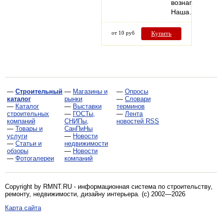
вознаграждени
Наша…
от 10 руб
Купить
—
Строительный
—
Магазины и
—
Опросы
каталог
рынки
—
Словари
—
Каталог
—
Выставки
терминов
строительных
—
ГОСТы,
—
Лента
компаний
СНИПы,
новостей RSS
—
Товары и
СанПиНы
услуги
—
Новости
—
Статьи и
недвижимости
обзоры
—
Новости
—
Фотогалереи
компаний
Copyright by RMNT.RU - информационная система по
строительству,
ремонту, недвижимости, дизайну интерьера
. (c) 2002—2026
Карта сайта