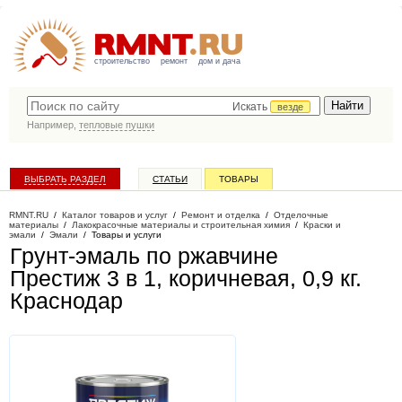
строительство
ремонт
дом и дача
Искать
везде
Например,
тепловые пушки
ВЫБРАТЬ РАЗДЕЛ
СТАТЬИ
ТОВАРЫ
КАТАЛОГ КОМПАНИЙ
RMNT.RU
/
Каталог товаров и услуг
/
Ремонт и отделка
/
Отделочные
материалы
/
Лакокрасочные материалы и строительная химия
/
Краски и
эмали
/
Эмали
/
Товары и услуги
Грунт-эмаль по ржавчине
Престиж 3 в 1, коричневая, 0,9 кг
.
Краснодар