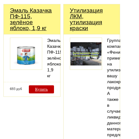
Эмаль Казачка
Утилизация
ПФ-115,
ЛКМ,
зелёное
утилизация
яблоко, 1,9 кг
краски
Эмаль
Группа
Казачка
компаний
ПФ-115,
«Феникс»
зелёное
примет
яблоко,
на
1,9
утилизацию
кг
вашу
лакокрасочную
продукцию.
693 руб
Купить
А
также
в
случае
ликвидности
данного
материала
предложит