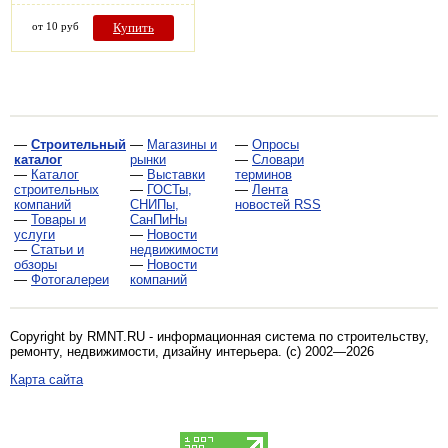
от 10 руб
Купить
—
Строительный
—
Магазины и
—
Опросы
каталог
рынки
—
Словари
—
Каталог
—
Выставки
терминов
строительных
—
ГОСТы,
—
Лента
компаний
СНИПы,
новостей RSS
—
Товары и
СанПиНы
услуги
—
Новости
—
Статьи и
недвижимости
обзоры
—
Новости
—
Фотогалереи
компаний
Copyright by RMNT.RU - информационная система по
строительству,
ремонту, недвижимости, дизайну интерьера
. (c) 2002—2026
Карта сайта