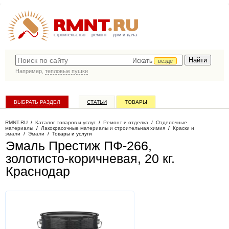
строительство
ремонт
дом и дача
Искать
везде
Например,
тепловые пушки
ВЫБРАТЬ РАЗДЕЛ
СТАТЬИ
ТОВАРЫ
КАТАЛОГ КОМПАНИЙ
RMNT.RU
/
Каталог товаров и услуг
/
Ремонт и отделка
/
Отделочные
материалы
/
Лакокрасочные материалы и строительная химия
/
Краски и
эмали
/
Эмали
/
Товары и услуги
Эмаль Престиж ПФ-266,
золотисто-коричневая, 20 кг
.
Краснодар