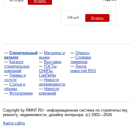
от 10 руб
Купить
…
236 руб
Купить
—
Строительный
—
Магазины и
—
Опросы
каталог
рынки
—
Словари
—
Каталог
—
Выставки
терминов
строительных
—
ГОСТы,
—
Лента
компаний
СНИПы,
новостей RSS
—
Товары и
СанПиНы
услуги
—
Новости
—
Статьи и
недвижимости
обзоры
—
Новости
—
Фотогалереи
компаний
Copyright by RMNT.RU - информационная система по
строительству,
ремонту, недвижимости, дизайну интерьера
. (c) 2002—2026
Карта сайта