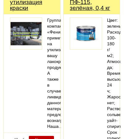
утилизация
ПФ-115,
краски
зелёная, 0,4 кг
Группа
Цвет:
компаний
зеленый;
«Феникс»
Расход:
примет
100-
на
180
утилизацию
г/
вашу
м2;
лакокрасочную
Атмосферостой
продукцию.
да;
А
Время
также
высыхания:
в
24
случае
ч;
ликвидности
Жаростойкость
данного
нет;
материала
Растворитель:
предложит
сольвент,
вознаграждение.
уайт-
Наша…
спирит;
Срок
годности: