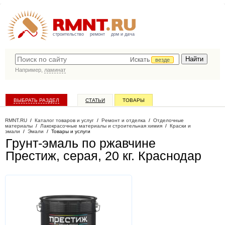
строительство
ремонт
дом и дача
Искать
везде
Например,
ламинат
ВЫБРАТЬ РАЗДЕЛ
СТАТЬИ
ТОВАРЫ
КАТАЛОГ КОМПАНИЙ
RMNT.RU
/
Каталог товаров и услуг
/
Ремонт и отделка
/
Отделочные
материалы
/
Лакокрасочные материалы и строительная химия
/
Краски и
эмали
/
Эмали
/
Товары и услуги
Грунт-эмаль по ржавчине
Престиж, серая, 20 кг
. Краснодар