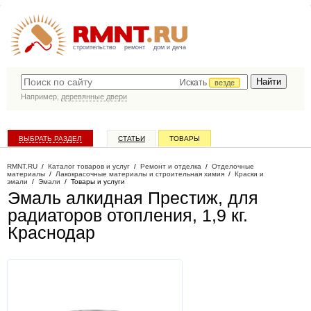
строительство
ремонт
дом и дача
Искать
везде
Например,
деревянные двери
ВЫБРАТЬ РАЗДЕЛ
СТАТЬИ
ТОВАРЫ
КАТАЛОГ КОМПАНИЙ
RMNT.RU
/
Каталог товаров и услуг
/
Ремонт и отделка
/
Отделочные
материалы
/
Лакокрасочные материалы и строительная химия
/
Краски и
эмали
/
Эмали
/
Товары и услуги
Эмаль алкидная Престиж, для
радиаторов отопления, 1,9 кг
.
Краснодар