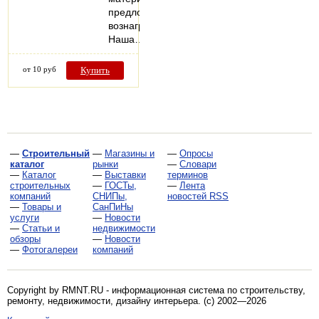
предложит
вознаграждение.
Наша…
от 10 руб
Купить
—
Строительный
—
Магазины и
—
Опросы
каталог
рынки
—
Словари
—
Каталог
—
Выставки
терминов
строительных
—
ГОСТы,
—
Лента
компаний
СНИПы,
новостей RSS
—
Товары и
СанПиНы
услуги
—
Новости
—
Статьи и
недвижимости
обзоры
—
Новости
—
Фотогалереи
компаний
Copyright by RMNT.RU - информационная система по
строительству,
ремонту, недвижимости, дизайну интерьера
. (c) 2002—2026