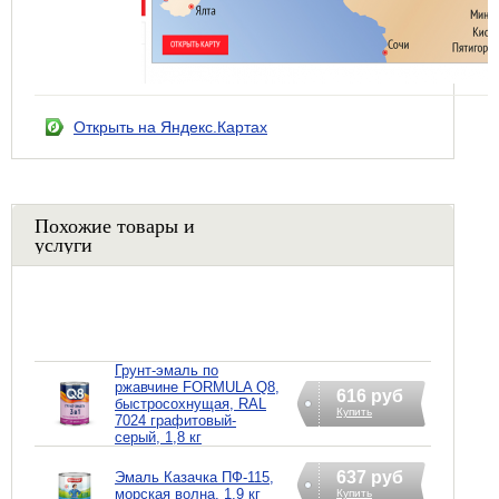
Открыть на Яндекс.Картах
Похожие товары и
услуги
Грунт-эмаль по
ржавчине FORMULA Q8,
616 руб
быстросохнущая, RAL
Купить
7024 графитовый-
серый, 1,8 кг
637 руб
Эмаль Казачка ПФ-115,
морская волна, 1,9 кг
Купить