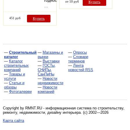
годности:
от 10 руб
Купить
…
451 руб
Купить
—
Строительный
—
Магазины и
—
Опросы
каталог
рынки
—
Словари
—
Каталог
—
Выставки
терминов
строительных
—
ГОСТы,
—
Лента
компаний
СНИПы,
новостей RSS
—
Товары и
СанПиНы
услуги
—
Новости
—
Статьи и
недвижимости
обзоры
—
Новости
—
Фотогалереи
компаний
Copyright by RMNT.RU - информационная система по
строительству,
ремонту, недвижимости, дизайну интерьера
. (c) 2002—2026
Карта сайта