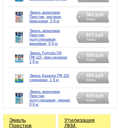
Эмаль акриловая
583 руб
Престиж, матовая,
Купить
бирюзовая, 0,9 кг
Эмаль акриловая
615 руб
Престиж,
полуглянцевая,
Купить
вишнёвая, 0,9 кг
Эмаль Formula Q8
558 руб
ПФ-115, ярко-зеленая,
Купить
1,8 кг
693 руб
Эмаль Казачка ПФ-115,
сиреневая, 1,9 кг
Купить
Эмаль акриловая
615 руб
Престиж,
полуглянцевая, чёрная,
Купить
0,9 кг
Эмаль
Утилизация
Престиж
ЛКМ,