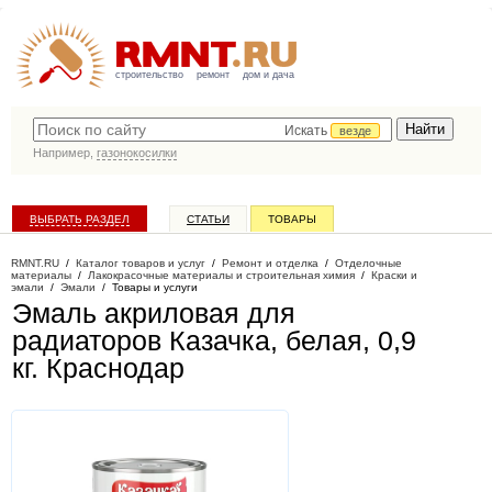
строительство
ремонт
дом и дача
Искать
везде
Например,
газонокосилки
ВЫБРАТЬ РАЗДЕЛ
СТАТЬИ
ТОВАРЫ
КАТАЛОГ КОМПАНИЙ
RMNT.RU
/
Каталог товаров и услуг
/
Ремонт и отделка
/
Отделочные
материалы
/
Лакокрасочные материалы и строительная химия
/
Краски и
эмали
/
Эмали
/
Товары и услуги
Эмаль акриловая для
радиаторов Казачка, белая, 0,9
кг
. Краснодар