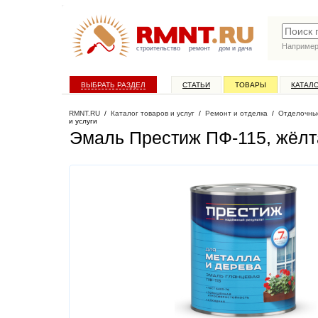
Наприме
строительство
ремонт
дом и дача
ВЫБРАТЬ РАЗДЕЛ
СТАТЬИ
ТОВАРЫ
КАТАЛ
RMNT.RU
/
Каталог товаров и услуг
/
Ремонт и отделка
/
Отделочны
и услуги
Эмаль Престиж ПФ-115, жёлтая