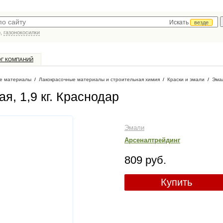
Искать
везде
р,
газонокосилки
ОГ КОМПАНИЙ
е материалы
/
Лакокрасочные материалы и строительная химия
/
Краски и эмали
/
Эма
, 1,9 кг
. Краснодар
Эмали
Арсеналтрейдинг
809 руб.
Купить