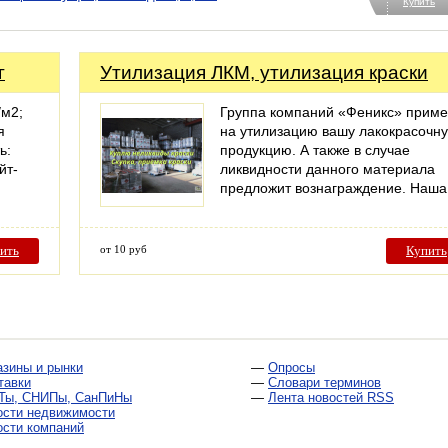
Купить
г
Утилизация ЛКМ, утилизация краски
/м2;
Группа компаний «Феникс» приме
я
на утилизацию вашу лакокрасочн
ь:
продукцию. А также в случае
йт-
ликвидности данного материала
предложит вознаграждение. Наш
ить
от 10 руб
Купить
азины и рынки
—
Опросы
тавки
—
Словари терминов
Ты, СНИПы, СанПиНы
—
Лента новостей RSS
ости недвижимости
ости компаний