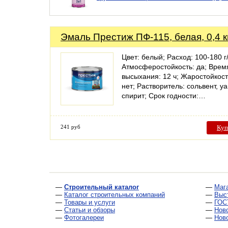
Эмаль Престиж ПФ-115, белая, 0,4 к
Цвет: белый; Расход: 100-180 г
Атмосферостойкость: да; Врем
высыхания: 12 ч; Жаростойкост
нет; Растворитель: сольвент, уа
спирит; Срок годности:…
241 руб
Куп
—
Строительный каталог
—
Маг
—
Каталог строительных компаний
—
Выс
—
Товары и услуги
—
ГОС
—
Статьи и обзоры
—
Нов
—
Фотогалереи
—
Нов