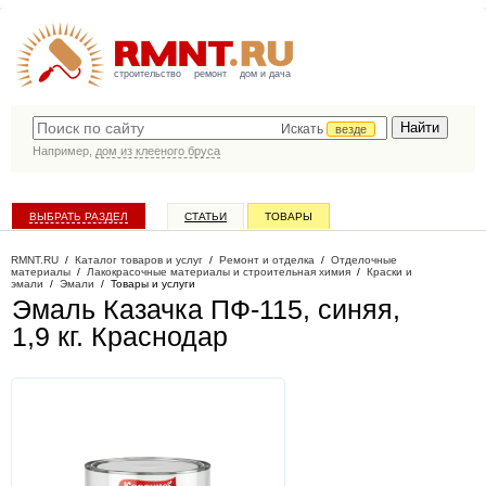
строительство
ремонт
дом и дача
Искать
везде
Например,
дом из клееного бруса
ВЫБРАТЬ РАЗДЕЛ
СТАТЬИ
ТОВАРЫ
КАТАЛОГ КОМПАНИЙ
RMNT.RU
/
Каталог товаров и услуг
/
Ремонт и отделка
/
Отделочные
материалы
/
Лакокрасочные материалы и строительная химия
/
Краски и
эмали
/
Эмали
/
Товары и услуги
Эмаль Казачка ПФ-115, синяя,
1,9 кг
. Краснодар