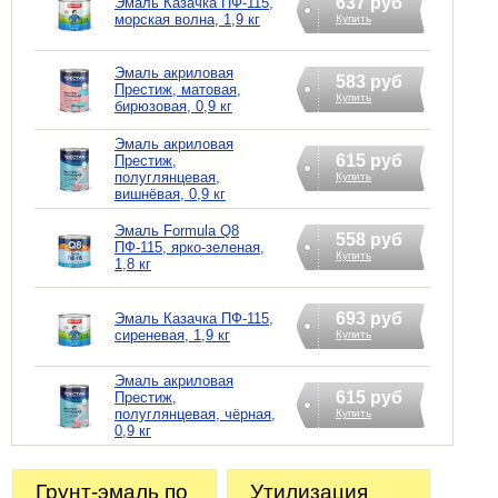
637 руб
Эмаль Казачка ПФ-115,
морская волна, 1,9 кг
Купить
Эмаль акриловая
583 руб
Престиж, матовая,
Купить
бирюзовая, 0,9 кг
Эмаль акриловая
615 руб
Престиж,
полуглянцевая,
Купить
вишнёвая, 0,9 кг
Эмаль Formula Q8
558 руб
ПФ-115, ярко-зеленая,
Купить
1,8 кг
693 руб
Эмаль Казачка ПФ-115,
сиреневая, 1,9 кг
Купить
Эмаль акриловая
615 руб
Престиж,
полуглянцевая, чёрная,
Купить
0,9 кг
Грунт-эмаль по
Утилизация