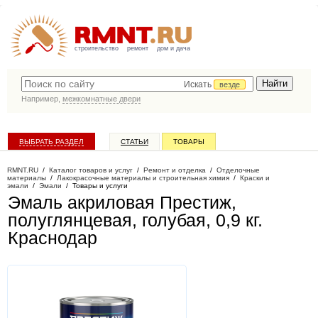
строительство
ремонт
дом и дача
Искать
везде
Например,
межкомнатные двери
ВЫБРАТЬ РАЗДЕЛ
СТАТЬИ
ТОВАРЫ
КАТАЛОГ КОМПАНИЙ
RMNT.RU
/
Каталог товаров и услуг
/
Ремонт и отделка
/
Отделочные
материалы
/
Лакокрасочные материалы и строительная химия
/
Краски и
эмали
/
Эмали
/
Товары и услуги
Эмаль акриловая Престиж,
полуглянцевая, голубая, 0,9 кг
.
Краснодар