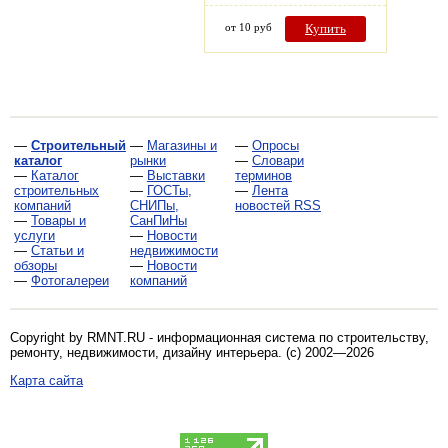
от 10 руб
Купить
—
Строительный
—
Магазины и
—
Опросы
каталог
рынки
—
Словари
—
Каталог
—
Выставки
терминов
строительных
—
ГОСТы,
—
Лента
компаний
СНИПы,
новостей RSS
—
Товары и
СанПиНы
услуги
—
Новости
—
Статьи и
недвижимости
обзоры
—
Новости
—
Фотогалереи
компаний
Copyright by RMNT.RU - информационная система по
строительству,
ремонту, недвижимости, дизайну интерьера
. (c) 2002—2026
Карта сайта