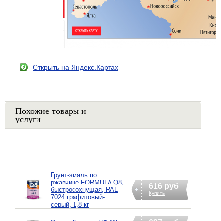
Открыть на Яндекс.Картах
Похожие товары и
услуги
Грунт-эмаль по
ржавчине FORMULA Q8,
616 руб
быстросохнущая, RAL
Купить
7024 графитовый-
серый, 1,8 кг