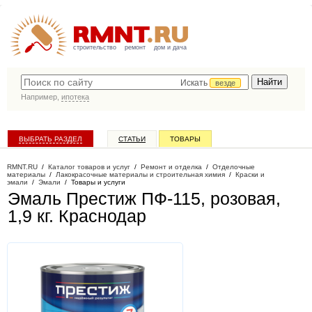
строительство
ремонт
дом и дача
Искать
везде
Например,
ипотека
ВЫБРАТЬ РАЗДЕЛ
СТАТЬИ
ТОВАРЫ
КАТАЛОГ КОМПАНИЙ
RMNT.RU
/
Каталог товаров и услуг
/
Ремонт и отделка
/
Отделочные
материалы
/
Лакокрасочные материалы и строительная химия
/
Краски и
эмали
/
Эмали
/
Товары и услуги
Эмаль Престиж ПФ-115, розовая,
1,9 кг
. Краснодар