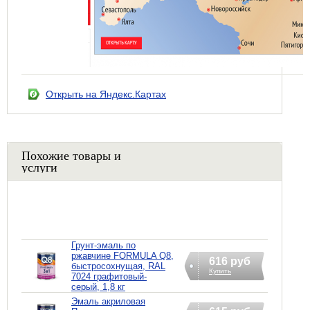
Открыть на Яндекс.Картах
Похожие товары и
услуги
Грунт-эмаль по
ржавчине FORMULA Q8,
616 руб
быстросохнущая, RAL
Купить
7024 графитовый-
серый, 1,8 кг
Эмаль акриловая