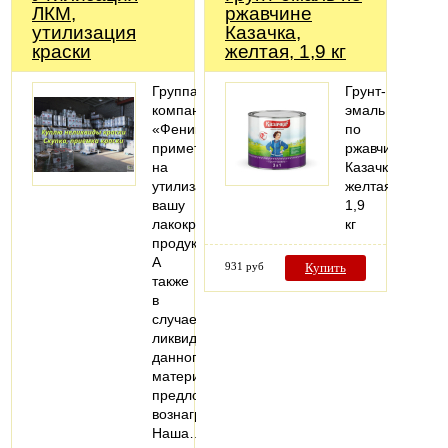
ЛКМ,
ржавчине
утилизация
Казачка,
краски
желтая, 1,9 кг
Группа
Грунт-
компаний
эмаль
«Феникс»
по
примет
ржавчине
на
Казачка,
утилизацию
желтая,
вашу
1,9
лакокрасочную
кг
продукцию.
А
931 руб
Купить
также
в
случае
ликвидности
данного
материала
предложит
вознаграждение.
Наша…