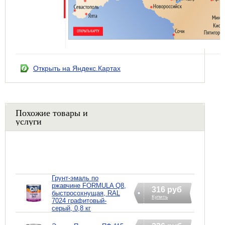
Открыть на Яндекс.Картах
Похожие товары и
услуги
Грунт-эмаль по
ржавчине FORMULA Q8,
316 руб
быстросохнущая, RAL
Купить
7024 графитовый-
серый, 0,8 кг