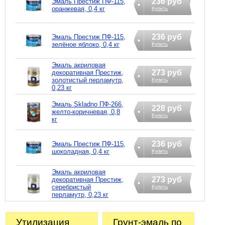
236 руб
Эмаль Престиж ПФ-115,
оранжевая, 0,4 кг
Купить
236 руб
Эмаль Престиж ПФ-115,
зелёное яблоко, 0,4 кг
Купить
Эмаль акриловая
273 руб
декоративная Престиж,
золотистый перламутр,
Купить
0,23 кг
Эмаль Skladno ПФ-266,
228 руб
желто-коричневая, 0,8
Купить
кг
236 руб
Эмаль Престиж ПФ-115,
шоколадная, 0,4 кг
Купить
Эмаль акриловая
273 руб
декоративная Престиж,
серебристый
Купить
перламутр, 0,23 кг
Утилизация
Грунт-эмаль по