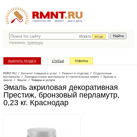
строительство
ремонт
дом и дача
Искать
везде
Например,
триммеры
ВЫБРАТЬ РАЗДЕЛ
СТАТЬИ
ТОВАРЫ
КАТАЛОГ КОМПАНИЙ
RMNT.RU
/
Каталог товаров и услуг
/
Ремонт и отделка
/
Отделочные
материалы
/
Лакокрасочные материалы и строительная химия
/
Краски и
эмали
/
Эмали
/
Товары и услуги
Эмаль акриловая декоративная
Престиж, бронзовый перламутр,
0,23 кг
. Краснодар