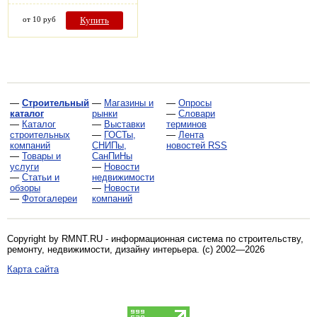
от 10 руб
Купить
—
Строительный
—
Магазины и
—
Опросы
каталог
рынки
—
Словари
—
Каталог
—
Выставки
терминов
строительных
—
ГОСТы,
—
Лента
компаний
СНИПы,
новостей RSS
—
Товары и
СанПиНы
услуги
—
Новости
—
Статьи и
недвижимости
обзоры
—
Новости
—
Фотогалереи
компаний
Copyright by RMNT.RU - информационная система по
строительству,
ремонту, недвижимости, дизайну интерьера
. (c) 2002—2026
Карта сайта