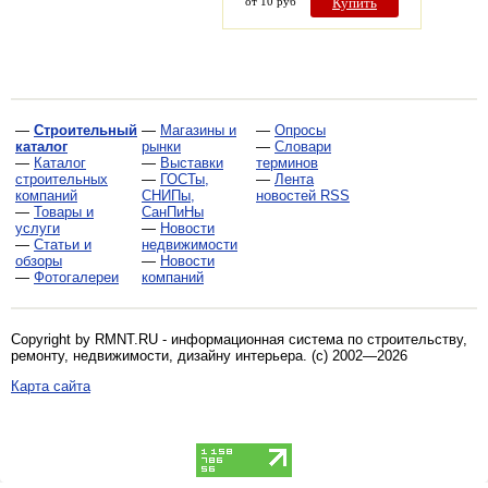
от 10 руб
Купить
—
Строительный
—
Магазины и
—
Опросы
каталог
рынки
—
Словари
—
Каталог
—
Выставки
терминов
строительных
—
ГОСТы,
—
Лента
компаний
СНИПы,
новостей RSS
—
Товары и
СанПиНы
услуги
—
Новости
—
Статьи и
недвижимости
обзоры
—
Новости
—
Фотогалереи
компаний
Copyright by RMNT.RU - информационная система по
строительству,
ремонту, недвижимости, дизайну интерьера
. (c) 2002—2026
Карта сайта