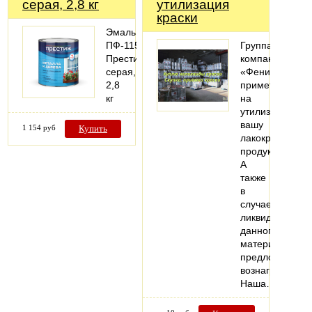
серая, 2,8 кг
утилизация
краски
Эмаль
ПФ-115
Группа
Престиж,
компаний
серая,
«Феникс»
2,8
примет
кг
на
утилизацию
вашу
1 154 руб
Купить
лакокрасочную
продукцию.
А
также
в
случае
ликвидности
данного
материала
предложит
вознаграждени
Наша…