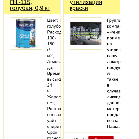
ПФ-115,
утилизация
голубая, 0,9 кг
краски
Цвет:
Группа
голубой;
компаний
Расход:
«Феникс»
100-
примет
180
на
г/
утилизацию
м2;
вашу
Атмосферостойкость:
лакокрасочную
да;
продукцию.
Время
А
высыхания:
также
24
в
ч;
случае
Жаростойкость:
ликвидности
нет;
данного
Растворитель:
материала
сольвент,
предложит
уайт-
вознаграждени
спирит;
Наша…
Срок
годности: