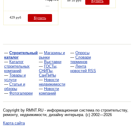
от 10 руб
Купить
…
429 руб
Купить
—
Строительный
—
Магазины и
—
Опросы
каталог
рынки
—
Словари
—
Каталог
—
Выставки
терминов
строительных
—
ГОСТы,
—
Лента
компаний
СНИПы,
новостей RSS
—
Товары и
СанПиНы
услуги
—
Новости
—
Статьи и
недвижимости
обзоры
—
Новости
—
Фотогалереи
компаний
Copyright by RMNT.RU - информационная система по
строительству,
ремонту, недвижимости, дизайну интерьера
. (c) 2002—2026
Карта сайта