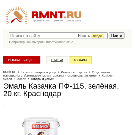
строительство
ремонт
дом и дача
Искать
везде
Например,
как выбрать пластиковое окно
ВЫБРАТЬ РАЗДЕЛ
СТАТЬИ
ТОВАРЫ
КАТАЛОГ КОМПАНИЙ
RMNT.RU
/
Каталог товаров и услуг
/
Ремонт и отделка
/
Отделочные
материалы
/
Лакокрасочные материалы и строительная химия
/
Краски и
эмали
/
Эмали
/
Товары и услуги
Эмаль Казачка ПФ-115, зелёная,
20 кг
. Краснодар