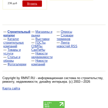
236 руб
Купить
—
Строительный
—
Магазины и
—
Опросы
каталог
рынки
—
Словари
—
Каталог
—
Выставки
терминов
строительных
—
ГОСТы,
—
Лента
компаний
СНИПы,
новостей RSS
—
Товары и
СанПиНы
услуги
—
Новости
—
Статьи и
недвижимости
обзоры
—
Новости
—
Фотогалереи
компаний
Copyright by RMNT.RU - информационная система по
строительству,
ремонту, недвижимости, дизайну интерьера
. (c) 2002—2026
Карта сайта