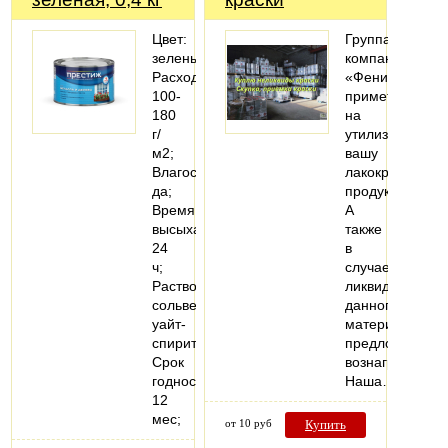
Цвет:
Группа
зеленый;
компаний
Расход:
«Феникс»
100-
примет
180
на
г/
утилизацию
м2;
вашу
Влагостойкость:
лакокрасочную
да;
продукцию.
Время
А
высыхания:
также
24
в
ч;
случае
Растворитель:
ликвидности
сольвент,
данного
уайт-
материала
спирит;
предложит
Срок
вознаграждени
годности:
Наша…
12
мес;
от 10 руб
Купить