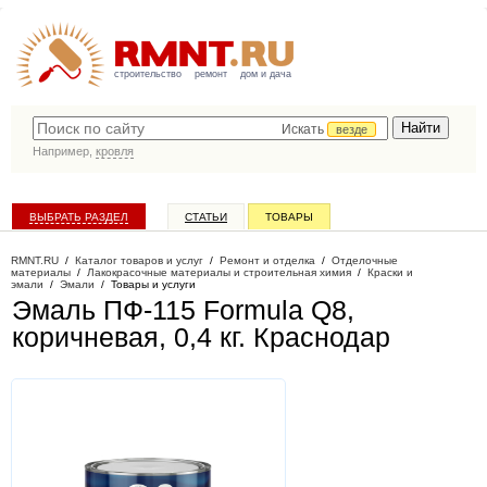
строительство
ремонт
дом и дача
Искать
везде
Например,
кровля
ВЫБРАТЬ РАЗДЕЛ
СТАТЬИ
ТОВАРЫ
КАТАЛОГ КОМПАНИЙ
RMNT.RU
/
Каталог товаров и услуг
/
Ремонт и отделка
/
Отделочные
материалы
/
Лакокрасочные материалы и строительная химия
/
Краски и
эмали
/
Эмали
/
Товары и услуги
Эмаль ПФ-115 Formula Q8,
коричневая, 0,4 кг
. Краснодар