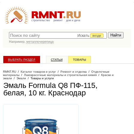
строительство
ремонт
дом и дача
Искать
везде
Например,
металлочерепица
ВЫБРАТЬ РАЗДЕЛ
СТАТЬИ
ТОВАРЫ
КАТАЛОГ КОМПАНИЙ
RMNT.RU
/
Каталог товаров и услуг
/
Ремонт и отделка
/
Отделочные
материалы
/
Лакокрасочные материалы и строительная химия
/
Краски и
эмали
/
Эмали
/
Товары и услуги
Эмаль Formula Q8 ПФ-115,
белая, 10 кг
. Краснодар