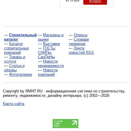
от 10 руб
Купить
—
Строительный
—
Магазины и
—
Опросы
каталог
рынки
—
Словари
—
Каталог
—
Выставки
терминов
строительных
—
ГОСТы,
—
Лента
компаний
СНИПы,
новостей RSS
—
Товары и
СанПиНы
услуги
—
Новости
—
Статьи и
недвижимости
обзоры
—
Новости
—
Фотогалереи
компаний
Copyright by RMNT.RU - информационная система по
строительству,
ремонту, недвижимости, дизайну интерьера
. (c) 2002—2026
Карта сайта