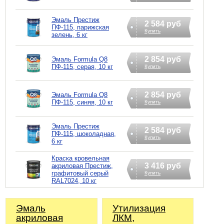
Эмаль Престиж
2 584 руб
ПФ-115, парижская
Купить
зелень, 6 кг
2 854 руб
Эмаль Formula Q8
ПФ-115, серая, 10 кг
Купить
2 854 руб
Эмаль Formula Q8
ПФ-115, синяя, 10 кг
Купить
Эмаль Престиж
2 584 руб
ПФ-115, шоколадная,
Купить
6 кг
Краска кровельная
3 416 руб
акриловая Престиж,
графитовый серый
Купить
RAL7024, 10 кг
Эмаль
Утилизация
акриловая
ЛКМ,