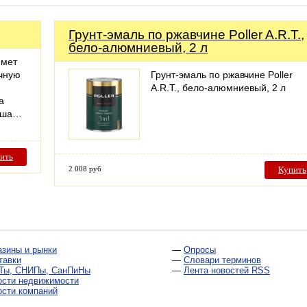
Грунт-эмаль по ржавчине Poller A.R.T.,
бело-алюмниевый, 2 л
имет
очную
Грунт-эмаль по ржавчине Poller
A.R.T., бело-алюмниевый, 2 л
а
Наша…
ить
2 008 руб
Купить
азины и рынки
—
Опросы
тавки
—
Словари терминов
Ты, СНИПы, СанПиНы
—
Лента новостей RSS
ости недвижимости
ости компаний