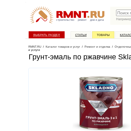
Наприме
строительство
ремонт
дом и дача
ВЫБРАТЬ РАЗДЕЛ
СТАТЬИ
ТОВАРЫ
КАТАЛ
RMNT.RU
/
Каталог товаров и услуг
/
Ремонт и отделка
/
Отделочны
и услуги
Грунт-эмаль по ржавчине Sklad