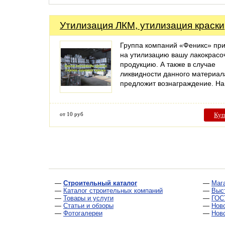
Утилизация ЛКМ, утилизация краски
Группа компаний «Феникс» пр
на утилизацию вашу лакокрас
продукцию. А также в случае
ликвидности данного материал
предложит вознаграждение. 
от 10 руб
Куп
—
Строительный каталог
—
Маг
—
Каталог строительных компаний
—
Выс
—
Товары и услуги
—
ГОС
—
Статьи и обзоры
—
Нов
—
Фотогалереи
—
Нов