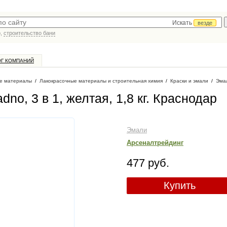
Искать
везде
р,
строительство бани
ОГ КОМПАНИЙ
е материалы
/
Лакокрасочные материалы и строительная химия
/
Краски и эмали
/
Эма
no, 3 в 1, желтая, 1,8 кг
. Краснодар
Эмали
Арсеналтрейдинг
477 руб.
Купить