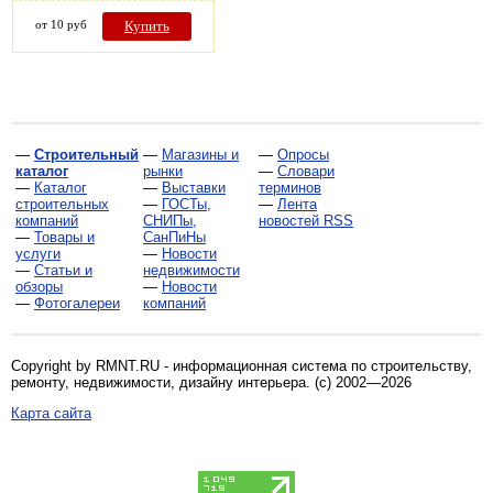
от 10 руб
Купить
—
Строительный
—
Магазины и
—
Опросы
каталог
рынки
—
Словари
—
Каталог
—
Выставки
терминов
строительных
—
ГОСТы,
—
Лента
компаний
СНИПы,
новостей RSS
—
Товары и
СанПиНы
услуги
—
Новости
—
Статьи и
недвижимости
обзоры
—
Новости
—
Фотогалереи
компаний
Copyright by RMNT.RU - информационная система по
строительству,
ремонту, недвижимости, дизайну интерьера
. (c) 2002—2026
Карта сайта