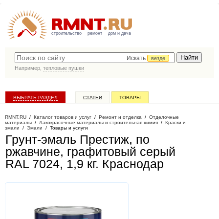
строительство
ремонт
дом и дача
Искать
везде
Например,
тепловые пушки
ВЫБРАТЬ РАЗДЕЛ
СТАТЬИ
ТОВАРЫ
КАТАЛОГ КОМПАНИЙ
RMNT.RU
/
Каталог товаров и услуг
/
Ремонт и отделка
/
Отделочные
материалы
/
Лакокрасочные материалы и строительная химия
/
Краски и
эмали
/
Эмали
/
Товары и услуги
Грунт-эмаль Престиж, по
ржавчине, графитовый серый
RAL 7024, 1,9 кг
. Краснодар