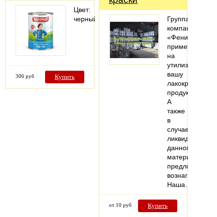
Цвет:
черный;
Группа
компаний
«Феникс»
примет
на
утилизацию
вашу
306 руб
Купить
лакокрасочную
продукцию.
А
также
в
случае
ликвидности
данного
материала
предложит
вознаграждени
Наша…
от 10 руб
Купить