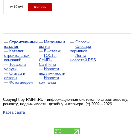
от 10 руб
Купить
—
Строительный
—
Магазины и
—
Опросы
каталог
рынки
—
Словари
—
Каталог
—
Выставки
терминов
строительных
—
ГОСТы,
—
Лента
компаний
СНИПы,
новостей RSS
—
Товары и
СанПиНы
услуги
—
Новости
—
Статьи и
недвижимости
обзоры
—
Новости
—
Фотогалереи
компаний
Copyright by RMNT.RU - информационная система по
строительству,
ремонту, недвижимости, дизайну интерьера
. (c) 2002—2026
Карта сайта