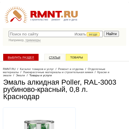
строительство
ремонт
дом и дача
Искать
везде
Например,
триммеры
ВЫБРАТЬ РАЗДЕЛ
СТАТЬИ
ТОВАРЫ
КАТАЛОГ КОМПАНИЙ
RMNT.RU
/
Каталог товаров и услуг
/
Ремонт и отделка
/
Отделочные
материалы
/
Лакокрасочные материалы и строительная химия
/
Краски и
эмали
/
Эмали
/
Товары и услуги
Эмаль алкидная Poller, RAL-3003
рубиново-красный, 0,8 л
.
Краснодар