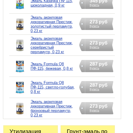
345 руб
Эмаль Казачка ПФ 115,
шоколадная, 0,9 кг
Купить
Эмаль акриловая
273 руб
декоративная Престиж,
золотистый перламутр,
Купить
0,23 кг
Эмаль акриловая
273 руб
декоративная Престиж,
серебристый
Купить
перламутр, 0,23 кг
287 руб
Эмаль Formula Q8
ПФ-115, бежевая, 0,8 кг
Купить
Эмаль Formula Q8
287 руб
ПФ-115, светло-голубая,
Купить
0,8 кг
Эмаль акриловая
273 руб
декоративная Престиж,
бронзовый перламутр,
Купить
0,23 кг
Утилизация
Грунт-эмаль по