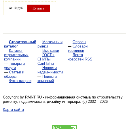
от 10 руб
Купить
—
Строительный
—
Магазины и
—
Опросы
каталог
рынки
—
Словари
—
Каталог
—
Выставки
терминов
строительных
—
ГОСТы,
—
Лента
компаний
СНИПы,
новостей RSS
—
Товары и
СанПиНы
услуги
—
Новости
—
Статьи и
недвижимости
обзоры
—
Новости
—
Фотогалереи
компаний
Copyright by RMNT.RU - информационная система по
строительству,
ремонту, недвижимости, дизайну интерьера
. (c) 2002—2026
Карта сайта