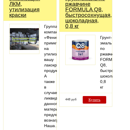
ЛКМ,
ржавчине
утилизация
FORMULA Q8,
краски
быстросохнущая,
шоколадная,
0,8 кг
Группа
компаний
«Феникс»
Грунт-
примет
эмаль
на
по
утилизацию
ржавчине
вашу
FORMULA
лакокрасочную
Q8,
продукцию.
быстросохнуща
А
шоколадная,
также
0,8
в
кг
случае
ликвидности
448 руб
Купить
данного
материала
предложит
вознаграждение.
Наша…