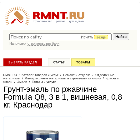
строительство
ремонт
дом и дача
Искать
везде
Например,
строительство бани
ВЫБРАТЬ РАЗДЕЛ
СТАТЬИ
ТОВАРЫ
КАТАЛОГ КОМПАНИЙ
RMNT.RU
/
Каталог товаров и услуг
/
Ремонт и отделка
/
Отделочные
материалы
/
Лакокрасочные материалы и строительная химия
/
Краски и
эмали
/
Эмали
/
Товары и услуги
Грунт-эмаль по ржавчине
Formula Q8, 3 в 1, вишневая, 0,8
кг
. Краснодар