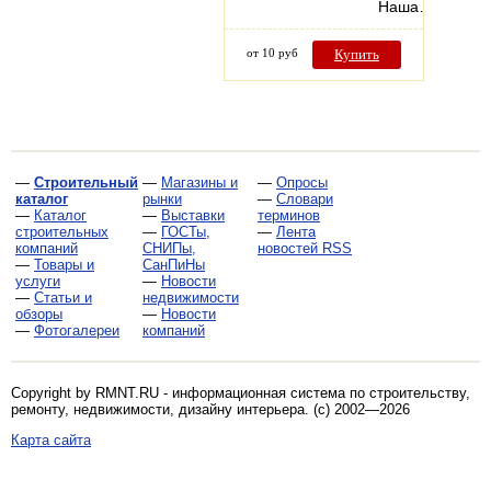
Наша…
от 10 руб
Купить
—
Строительный
—
Магазины и
—
Опросы
каталог
рынки
—
Словари
—
Каталог
—
Выставки
терминов
строительных
—
ГОСТы,
—
Лента
компаний
СНИПы,
новостей RSS
—
Товары и
СанПиНы
услуги
—
Новости
—
Статьи и
недвижимости
обзоры
—
Новости
—
Фотогалереи
компаний
Copyright by RMNT.RU - информационная система по
строительству,
ремонту, недвижимости, дизайну интерьера
. (c) 2002—2026
Карта сайта