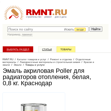
строительство
ремонт
дом и дача
Искать
везде
Например,
ламинат
ВЫБРАТЬ РАЗДЕЛ
СТАТЬИ
ТОВАРЫ
КАТАЛОГ КОМПАНИЙ
RMNT.RU
/
Каталог товаров и услуг
/
Ремонт и отделка
/
Отделочные
материалы
/
Лакокрасочные материалы и строительная химия
/
Краски и
эмали
/
Эмали
/
Товары и услуги
Эмаль акриловая Poller для
радиаторов отопления, белая,
0,8 кг
. Краснодар