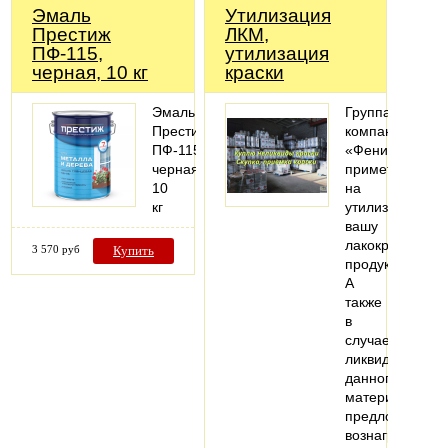
Эмаль
Утилизация
Престиж
ЛКМ,
ПФ-115,
утилизация
черная, 10 кг
краски
Эмаль
Группа
Престиж
компаний
ПФ-115,
«Феникс»
черная,
примет
10
на
кг
утилизацию
вашу
лакокрасочную
3 570 руб
Купить
продукцию.
А
также
в
случае
ликвидности
данного
материала
предложит
вознаграждени