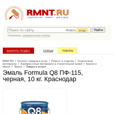
строительство
ремонт
дом и дача
Искать
везде
Например,
керамическая плитка
ВЫБРАТЬ РАЗДЕЛ
СТАТЬИ
ТОВАРЫ
КАТАЛОГ КОМПАНИЙ
RMNT.RU
/
Каталог товаров и услуг
/
Ремонт и отделка
/
Отделочные
материалы
/
Лакокрасочные материалы и строительная химия
/
Краски и
эмали
/
Эмали
/
Товары и услуги
Эмаль Formula Q8 ПФ-115,
черная, 10 кг
. Краснодар