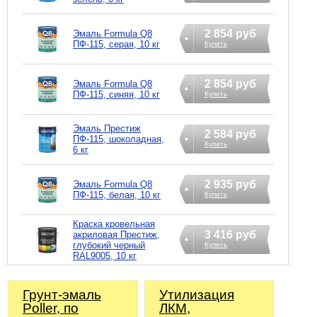
2 854 руб
Эмаль Formula Q8
ПФ-115, серая, 10 кг
Купить
2 854 руб
Эмаль Formula Q8
ПФ-115, синяя, 10 кг
Купить
Эмаль Престиж
2 584 руб
ПФ-115, шоколадная,
Купить
6 кг
2 935 руб
Эмаль Formula Q8
ПФ-115, белая, 10 кг
Купить
Краска кровельная
3 416 руб
акриловая Престиж,
глубокий черный
Купить
RAL9005, 10 кг
Грунт-эмаль
Утилизация
Poller, по
ЛКМ,