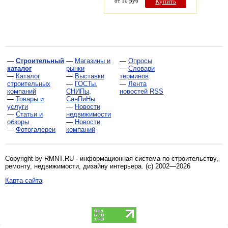
от 10 руб
Купить
—
Строительный
—
Магазины и
—
Опросы
каталог
рынки
—
Словари
—
Каталог
—
Выставки
терминов
строительных
—
ГОСТы,
—
Лента
компаний
СНИПы,
новостей RSS
—
Товары и
СанПиНы
услуги
—
Новости
—
Статьи и
недвижимости
обзоры
—
Новости
—
Фотогалереи
компаний
Copyright by RMNT.RU - информационная система по
строительству,
ремонту, недвижимости, дизайну интерьера
. (c) 2002—2026
Карта сайта