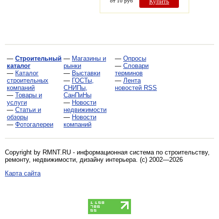
от 10 руб
Купить
—
Строительный
—
Магазины и
—
Опросы
каталог
рынки
—
Словари
—
Каталог
—
Выставки
терминов
строительных
—
ГОСТы,
—
Лента
компаний
СНИПы,
новостей RSS
—
Товары и
СанПиНы
услуги
—
Новости
—
Статьи и
недвижимости
обзоры
—
Новости
—
Фотогалереи
компаний
Copyright by RMNT.RU - информационная система по
строительству,
ремонту, недвижимости, дизайну интерьера
. (c) 2002—2026
Карта сайта