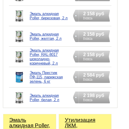
2 158 руб
Эмаль алкидная
Poller, бирюзовая, 2 л
Купить
2 158 руб
Эмаль алкидная
Poller, желтая, 2 л
Купить
Эмаль алкидная
2 158 руб
Poller, RAL-8017
шоколадно-
Купить
коричневый, 2 л
Эмаль Престиж
2 584 руб
ПФ-115, парижская
Купить
зелень, 6 кг
2 198 руб
Эмаль алкидная
Poller, белая, 2 л
Купить
Эмаль
Утилизация
алкидная Poller,
ЛКМ,