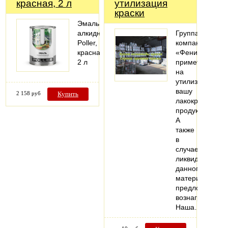
красная, 2 л
утилизация
краски
Эмаль
алкидная
Группа
Poller,
компаний
красная,
«Феникс»
2 л
примет
на
утилизацию
вашу
2 158 руб
Купить
лакокрасочную
продукцию.
А
также
в
случае
ликвидности
данного
материала
предложит
вознаграждени
Наша…