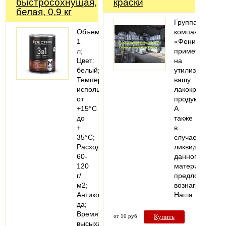
быстросохнущая,
краски
белая, 0,9 кг
Группа
Объем:
компаний
1
«Феникс»
л;
примет
Цвет:
на
белый;
утилизацию
Температура
вашу
использования:
лакокрасочную
от
продукцию.
+15°С
А
до
также
+
в
35°С;
случае
Расход:
ликвидности
60-
данного
120
материала
г/
предложит
м2;
вознаграждени
Антикоррозийная:
Наша…
да;
Время
от 10 руб
Купить
высыхания: