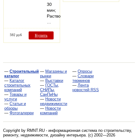
30
мин;
Растворитель:
…
592 руб
Купить
—
Строительный
—
Магазины и
—
Опросы
каталог
рынки
—
Словари
—
Каталог
—
Выставки
терминов
строительных
—
ГОСТы,
—
Лента
компаний
СНИПы,
новостей RSS
—
Товары и
СанПиНы
услуги
—
Новости
—
Статьи и
недвижимости
обзоры
—
Новости
—
Фотогалереи
компаний
Copyright by RMNT.RU - информационная система по
строительству,
ремонту, недвижимости, дизайну интерьера
. (c) 2002—2026