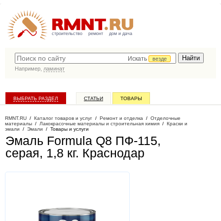
строительство
ремонт
дом и дача
Искать
везде
Например,
ламинат
ВЫБРАТЬ РАЗДЕЛ
СТАТЬИ
ТОВАРЫ
КАТАЛОГ КОМПАНИЙ
RMNT.RU
/
Каталог товаров и услуг
/
Ремонт и отделка
/
Отделочные
материалы
/
Лакокрасочные материалы и строительная химия
/
Краски и
эмали
/
Эмали
/
Товары и услуги
Эмаль Formula Q8 ПФ-115,
серая, 1,8 кг
. Краснодар