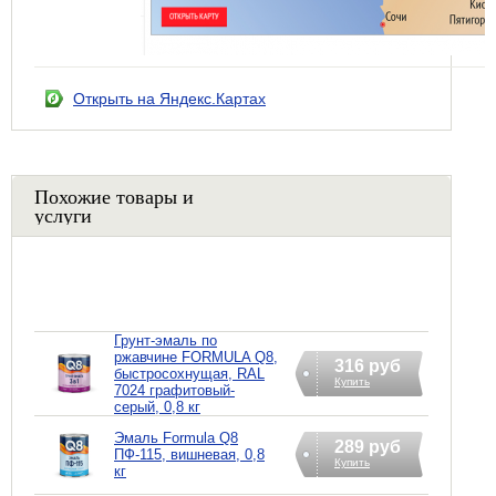
Открыть на Яндекс.Картах
Похожие товары и
услуги
Грунт-эмаль по
ржавчине FORMULA Q8,
316 руб
быстросохнущая, RAL
Купить
7024 графитовый-
серый, 0,8 кг
Эмаль Formula Q8
289 руб
ПФ-115, вишневая, 0,8
Купить
кг