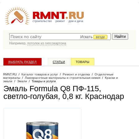
строительство
ремонт
дом и дача
Искать
везде
Например,
потолок из гипсокартона
ВЫБРАТЬ РАЗДЕЛ
СТАТЬИ
ТОВАРЫ
КАТАЛОГ КОМПАНИЙ
RMNT.RU
/
Каталог товаров и услуг
/
Ремонт и отделка
/
Отделочные
материалы
/
Лакокрасочные материалы и строительная химия
/
Краски и
эмали
/
Эмали
/
Товары и услуги
Эмаль Formula Q8 ПФ-115,
светло-голубая, 0,8 кг
. Краснодар