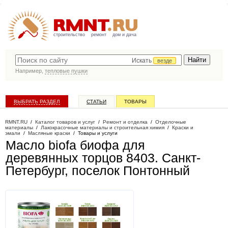
строительство
ремонт
дом и дача
Искать
везде
Например,
тепловые пушки
ВЫБРАТЬ РАЗДЕЛ
СТАТЬИ
ТОВАРЫ
КАТАЛОГ КОМПАНИЙ
RMNT.RU
/
Каталог товаров и услуг
/
Ремонт и отделка
/
Отделочные
материалы
/
Лакокрасочные материалы и строительная химия
/
Краски и
эмали
/
Масляные краски
/
Товары и услуги
Масло biofa биофа для
деревянных торцов 8403
. Санкт-
Петербург, поселок Понтонный