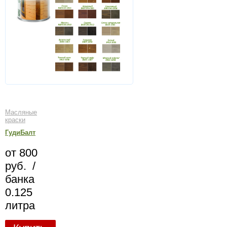
Масляные
краски
ГудиБалт
от 800
руб. /
банка
0.125
литра