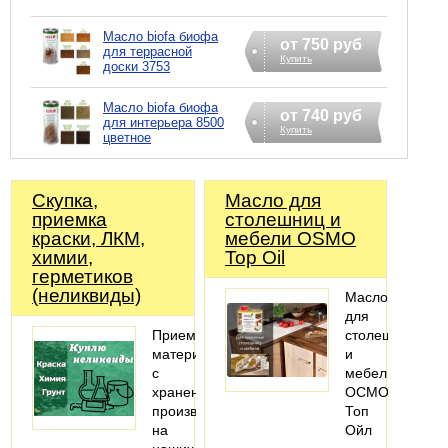
Масло biofa биофа
от 750 руб
для террасной
Купить
доски 3753
Масло biofa биофа
от 740 руб
для интерьера 8500
Купить
цветное
Скупка,
Масло для
приемка
столешниц и
краски, ЛКМ,
мебели OSMO
химии,
Top Oil
герметиков
(неликвиды)
Масло
для
Приемка
столешниц
материалов
и
с
мебели
хранения
ОСМО
производится
Топ
на
Ойл