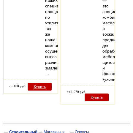
наших
—
специализированных
это
площадках
специальная
по
комбинация
утилизации,
масел
так
и
же
воска,
наша
предназначенн
компания
для
осуществляет
обработки
вывоз
мебельных
различных
щитов
эмалей,
и
…
фасадов,
кухонных…
от 100 руб
Купить
от 1 070 руб
Купить
—
Строительный
—
Магазины и
—
Опросы