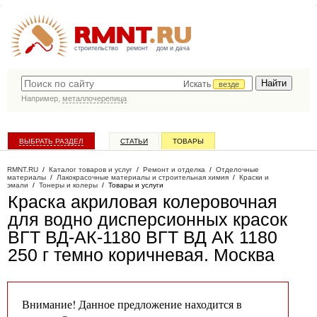
строительство
ремонт
дом и дача
Искать
везде
Например,
металлочерепица
ВЫБРАТЬ РАЗДЕЛ
СТАТЬИ
ТОВАРЫ
КАТАЛОГ КОМПАНИЙ
RMNT.RU
/
Каталог товаров и услуг
/
Ремонт и отделка
/
Отделочные
материалы
/
Лакокрасочные материалы и строительная химия
/
Краски и
эмали
/
Тонеры и колеры
/
Товары и услуги
Краска акриловая колеровочная
для водно дисперсионных красок
ВГТ ВД-АК-1180 ВГТ ВД АК 1180
250 г темно коричневая
. Москва
Внимание! Данное предложение находится в