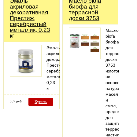
Эмаль
Масло biofa
акриловая
биофа для
декоративная
террасной
Престиж,
доски 3753
серебристый
металлик, 0,23
Масло
кг
biofa
биофа
Эмаль
для
акриловая
террасной
декоративная
доски
Престиж,
3753
серебристый
изготовлено
металлик,
на
0,23
основе
кг
натуральных
масел
и
367 руб
Купить
смол,
предназначенн
для
защиты
террасных
настилов,