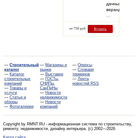
дачных
веранд,
…
от 750 руб
Купить
—
Строительный
—
Магазины и
—
Опросы
каталог
рынки
—
Словари
—
Каталог
—
Выставки
терминов
строительных
—
ГОСТы,
—
Лента
компаний
СНИПы,
новостей RSS
—
Товары и
СанПиНы
услуги
—
Новости
—
Статьи и
недвижимости
обзоры
—
Новости
—
Фотогалереи
компаний
Copyright by RMNT.RU - информационная система по
строительству,
ремонту, недвижимости, дизайну интерьера
. (c) 2002—2026
Карта сайта