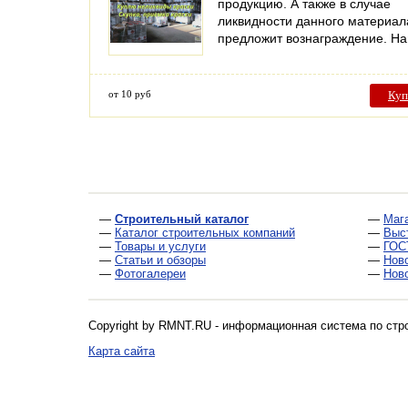
продукцию. А также в случае
ликвидности данного материал
предложит вознаграждение. 
от 10 руб
Куп
—
Строительный каталог
—
Маг
—
Каталог строительных компаний
—
Выс
—
Товары и услуги
—
ГОС
—
Статьи и обзоры
—
Нов
—
Фотогалереи
—
Нов
Copyright by RMNT.RU - информационная система по
стр
Карта сайта