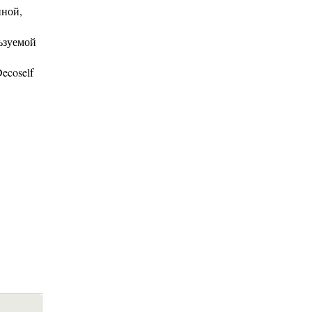
нной,
льзуемой
ecoself