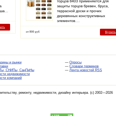
торцов 8403 применяется для
а
защиты торцов бревен, бруса,
Наша…
террасной доски и прочих
деревянных конструктивных
элементов.…
ить
от 800 руб
Купить
азины и рынки
—
Опросы
тавки
—
Словари терминов
Ты, СНИПы, СанПиНы
—
Лента новостей RSS
ости недвижимости
ости компаний
оительству, ремонту, недвижимости, дизайну интерьера
. (c) 2002—2026