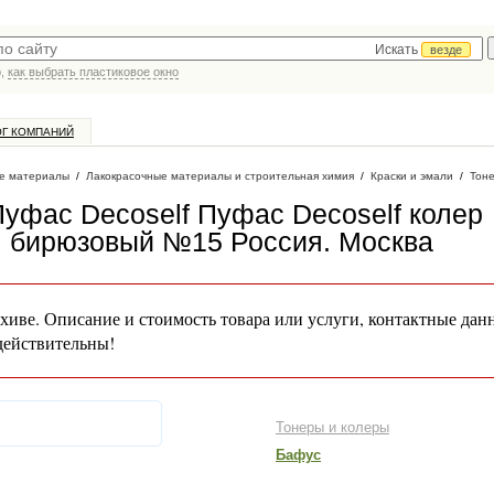
Искать
везде
р,
как выбрать пластиковое окно
ОГ КОМПАНИЙ
е материалы
/
Лакокрасочные материалы и строительная химия
/
Краски и эмали
/
Тон
уфас Decoself Пуфас Decoself колер
л бирюзовый №15 Россия
. Москва
хиве. Описание и стоимость товара или услуги, контактные дан
действительны!
Тонеры и колеры
Бафус