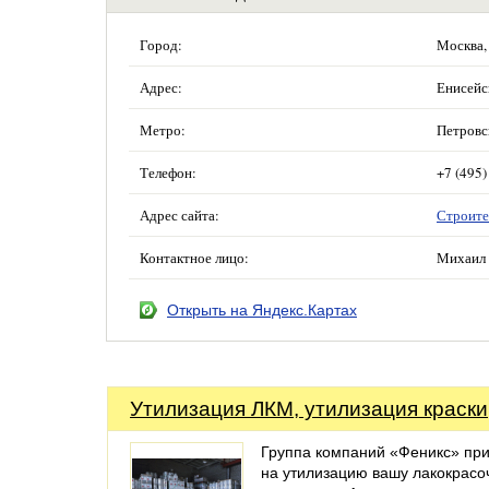
Город:
Москва,
Адрес:
Енисейск
Метро:
Петровс
Телефон:
+7 (495)
Адрес сайта:
Строите
Контактное лицо:
Михаил 
Открыть на Яндекс.Картах
Утилизация ЛКМ, утилизация краски
Группа компаний «Феникс» пр
на утилизацию вашу лакокрас