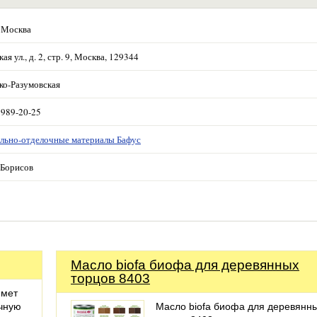
 Москва
ая ул., д. 2, стр. 9, Москва, 129344
ко-Разумовская
 989-20-25
льно-отделочные материалы Бафус
Борисов
Масло biofa биофа для деревянных
торцов 8403
имет
очную
Масло biofa биофа для деревянн