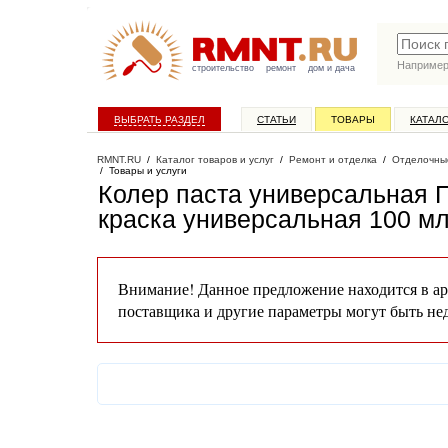
Наприме
строительство
ремонт
дом и дача
ВЫБРАТЬ РАЗДЕЛ
СТАТЬИ
ТОВАРЫ
КАТАЛ
RMNT.RU
/
Каталог товаров и услуг
/
Ремонт и отделка
/
Отделочны
/
Товары и услуги
Колер паста универсальная П
краска универсальная 100 м
Внимание! Данное предложение находится в ар
поставщика и другие параметры могут быть не